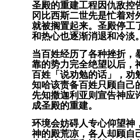
圣殿的重建工程因仇敌控
冈比西斯二世先是忙着对
就被搁置起来。圣殿停工
和热心也逐渐消退和冷淡
当百姓经历了各种挫折，
靠的势力完全绝望以后，
百姓「说劝勉的话」，劝
知哈该责备百姓只顾自己
先知撒迦利亚则宣告神应
成圣殿的重建。
环境会妨碍人专心仰望神
神的殿荒凉，各人却顾自