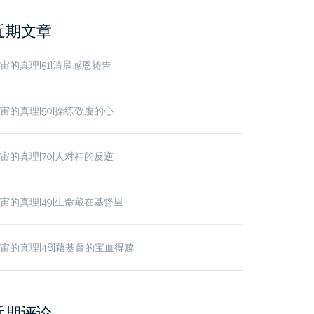
r:
近期文章
宙的真理[51]清晨感恩祷告
宙的真理[50]操练敬虔的心
宙的真理[70]人对神的反逆
宙的真理[49]生命藏在基督里
宙的真理[48]藉基督的宝血得赎
近期评论