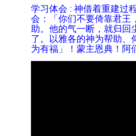
学习体会 : 神借着重建
会：「你们不要倚靠君王
助。他的气一断，就归回
了。以雅各的神为帮助、仰
为有福」！蒙主恩典！阿