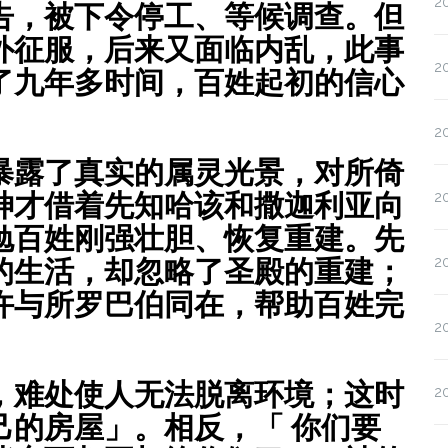
2
告，被下令停工、等候调查。但
外征服，后来又面临内乱，此事
2
了九年多时间，百姓起初的信心
。
2
暴露了真实的属灵光景，对所倚
神才借着先知哈该和撒迦利亚向
2
勉百姓刚强壮胆、恢复重建。先
2
的生活，却忽略了圣殿的重建；
许与所罗巴伯同在，帮助百姓完
2
，难处使人无法脱离环境；这时
2
己的房屋」。相反，「 你们要