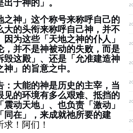
是出于神的」。
2
地之神」这个称号来称呼自己的
2
么大的头衔来称呼自己神，并不
。因为这些「天地之神的仆人」
2
伦，并不是神被动的失败，而是
拆毁这殿」、还是「允准建造神
2
之神」的旨意之中。
2
告：大能的神是历史的主宰，当
眼见的环境有多么艰难、抵挡的
2
「震动天地」、也负责「激动」
「同在」，来成就祂所要的建
2
祈求！阿们！