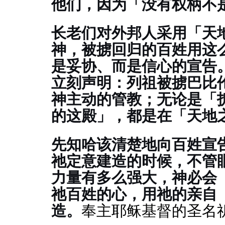
他们，因为「没有权柄不
长老们对外邦人采用「天
神，被掳回归的百姓用这
是妥协、而是信心的宣告
立刻声明：列祖被掳巴比
神主动的管教；无论是「
的这殿」，都是在「天地
先知哈该清楚地向百姓宣
祂定意建造的时候，不管
力量有多么强大，神必会
祂百姓的心，用祂的亲自
造。
奉主耶稣基督的圣名