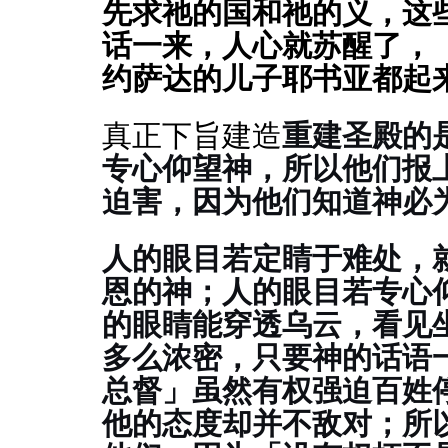
先求祂的国和祂的义，这
话一来，人心就苏醒了，
约萨达的儿子耶书亚都起
真正下旨建造
重建圣殿的
专心仰望神，所以他们报
迫害，因为他们知道神必
人的眼目若定睛于难处，
恩的神；人的眼目若专心
的眼睛能穿透乌云，看见
多么浓密，只要神的话语
总督」虽然有权强迫百姓
他的态度却并不敌对；所