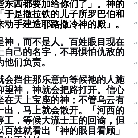
些东西都要加给你们了」。神的
2
「于是撒拉铁的儿子所罗巴伯和
来动手建造耶路撒冷神的殿」。
2
是神，而不是人。百姓眼目现在
2
上自己的名字，不再惧怕仇敌的
为他们负责。
2
就会挡住那乐意向等候祂的人施
2
仰望神，神就会把路打开。信心
坐在天上宝座的神；不管乌云有
2
一出，马上就会散开。「河西的
停工，等候大流士王的回谕，但
2
以百姓就看出「神的眼目看顾」