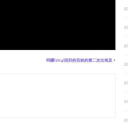
2
2
2
吗哪(204)回归的百姓的第二次出埃及
2
2
2
2