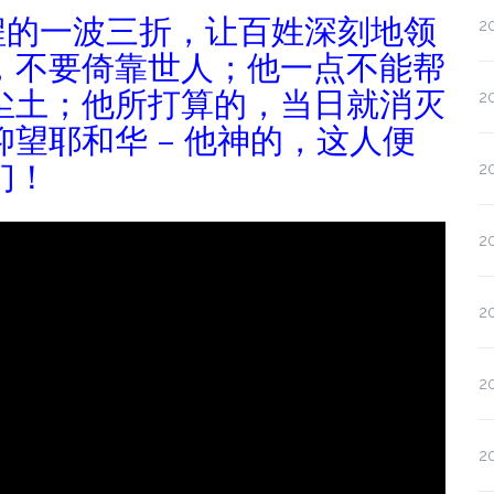
过程的一波三折，让百姓深刻地领
2
，不要倚靠世人；他一点不能帮
尘土；他所打算的，当日就消灭
2
望耶和华 – 他神的，这人便
们！
2
2
2
2
2