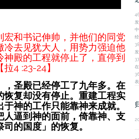
4
发
中
利宏和书记伸帅，并他们的同党
经
3
撒冷去见犹大人，用势力强迫他
发
冷神殿的工程就停止了，直停到
3
 :23-24】
在
3
表
」，圣殿已经停工了九年多。在
的恢复却没有停止。重建工程实
出于神的工作只能靠神来成就。
把人逼到神的面前，倚靠神、支
2
祭司的国度」的恢复。