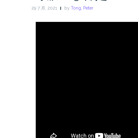
29 7 月, 2021
by
Tong, Peter