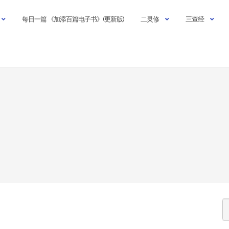
每日一篇 《加添百篇电子书》(更新版)
二灵修
三查经
S