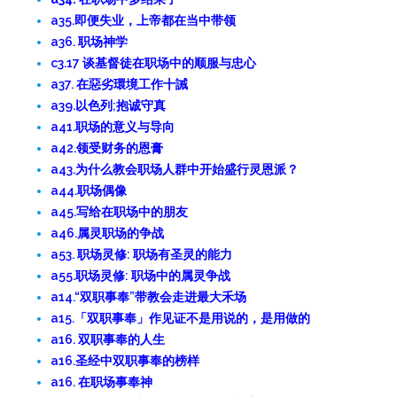
a35.即便失业，上帝都在当中带领
a36. 职场神学
c3.17 谈基督徒在职场中的顺服与忠心
a37. 在惡劣環境工作十誡
a39.以色列;抱诚守真
a41.职场的意义与导向
a42.领受财务的恩膏
a43.为什么教会职场人群中开始盛行灵恩派？
a44.职场偶像
a45.写给在职场中的朋友
a46.属灵职场的争战
a53. 职场灵修: 职场有圣灵的能力
a55.职场灵修: 职场中的属灵争战
a14.“双职事奉”带教会走进最大禾场
a15.「双职事奉」作见证不是用说的，是用做的
a16. 双职事奉的人生
a16.圣经中双职事奉的榜样
a16. 在职场事奉神