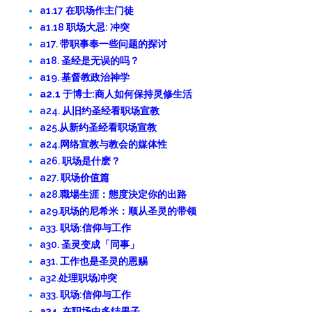
a1.17 在职场作主门徒
a1.18 职场大忌: 冲突
a17. 带职事奉一些问题的探讨
a18. 圣经是无误的吗？
a19. 基督教政治神学
a2.1 于博士:商人如何保持灵修生活
a24. 从旧约圣经看职场宣教
a25.从新约圣经看职场宣教
a24.网络宣教与教会的媒体性
a26. 职场是什麽？
a27. 职场价值篇
a28.職場生涯：態度決定你的出路
a29.职场的尼希米：顺从圣灵的带领
a33. 职场:信仰与工作
a30. 圣灵变成「同事」
a31. 工作也是圣灵的恩赐
a32.处理职场冲突
a33. 职场:信仰与工作
a34. 在职场中多结果子