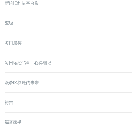
新约旧约故事合集
查经
每日晨祷
每日读经15章、心得细记
漫谈区块链的未来
祷告
福音家书