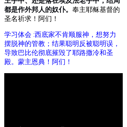
王手中、还是落在埃及法老手中，结局
都是作外邦人的奴仆。
奉主耶稣基督的
圣名祈求！阿们！
学习体会 :西底家不肯顺服神，想努力
摆脱神的管教；结果聪明反被聪明误，
导致巴比伦彻底摧毁了耶路撒冷和圣
殿。蒙主恩典！阿们！