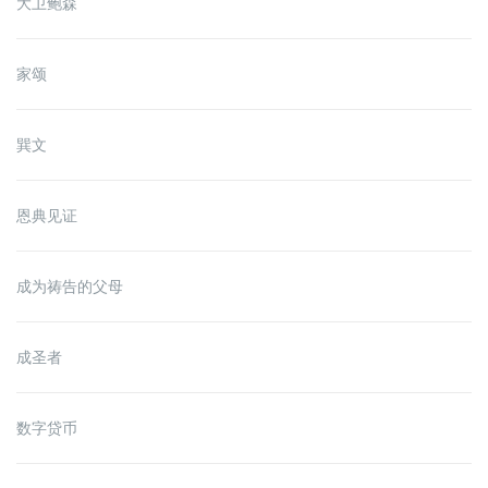
大卫鲍森
家颂
巽文
恩典见证
成为祷告的父母
成圣者
数字贷币