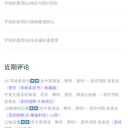
宇宙的真理[51]神必与我们同在
宇宙的真理[50]操练敬虔的心
宇宙的真理[49]生命藏在基督里
近期评论
46.哥林多前书
(含中英诪读，释经，查经)
– 圣经书院
发表在
《
查经《哥林多前书》收藏版
》
中英文版圣经祷读、语音、释经、查经、阅读云链接… – 圣经书院
发表在《
圣经细释 8 路得记
》
38撒迦利亞書
(含中英诪读，释经，查经)
– 圣经书院
发表在
《
圣经细释38 撒迦利亚1~14章
》
37哈該書
(含中英诪读，释经，查经)
– 圣经书院
发表在《
圣经