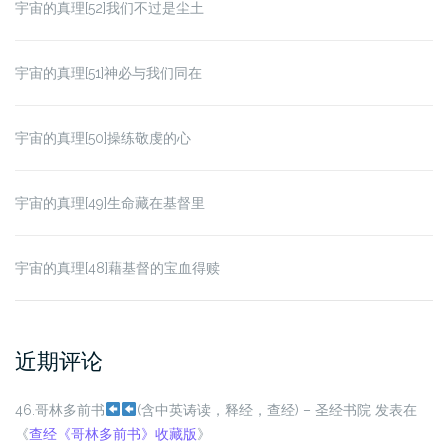
宇宙的真理[52]我们不过是尘土
宇宙的真理[51]神必与我们同在
宇宙的真理[50]操练敬虔的心
宇宙的真理[49]生命藏在基督里
宇宙的真理[48]藉基督的宝血得赎
近期评论
46.哥林多前书
(含中英诪读，释经，查经)
– 圣经书院
发表在
《
查经《哥林多前书》收藏版
》