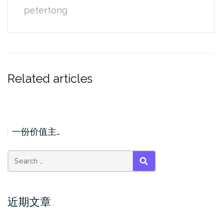
petertong
Related articles
一份价值主…
Search
SEARCH
for:
近期文章