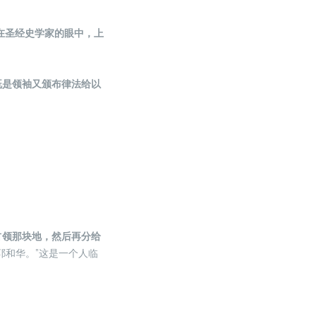
在圣经史学家的眼中，上
既是领袖又颁布律法给以
。
占领那块地，然后再分给
耶和华。”这是一个人临