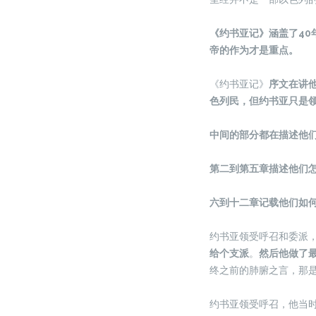
《约书亚记》涵盖了40
帝的作为才是重点。
《约书亚记》
序文在讲
色列民，但约书亚只是
中间的部分都在描述他
第二到第五章描述他们
六到十二章记载他们如
约书亚领受呼召和委派
给个支派
。
然后他做了
终之前的肺腑之言，那
约书亚领受呼召，他当时