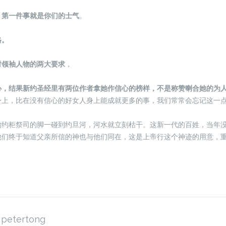
，
第一件事就是你们的士气
。
格。
对领袖人物的两大要求
，
心，结果新约圣经里有两位作者拿她作信心的榜样，不是称赞喇合她的为
身上，比在没有信心的好女人身上能成就更多的事，我们常常会忘记这一
抬约柜祭司的脚一碰到约旦河，河水就立刻枯干。这新一代的百姓，当年
他们终于知道父亲所信的神也与他们同在，这是上帝行这个神迹的用意，
petertong