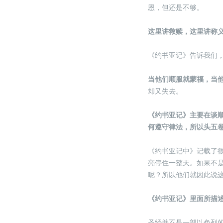
恩，但还是不够。
这里讲救赎，这里讲称
《约书亚记》告诉我们
当他们顺服就蒙福，当
却又失去。
《约书亚记》主要在谈
何遵守律法，所以头五
《约书亚记中》记载了
亮停住一整天。如果不
呢？所以他们就因此说
《约书亚记》里面所描
圣经并不是一部以色列