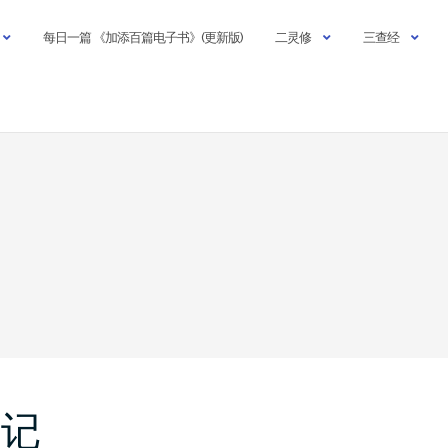
每日一篇 《加添百篇电子书》(更新版)
二灵修
三查经
亚记