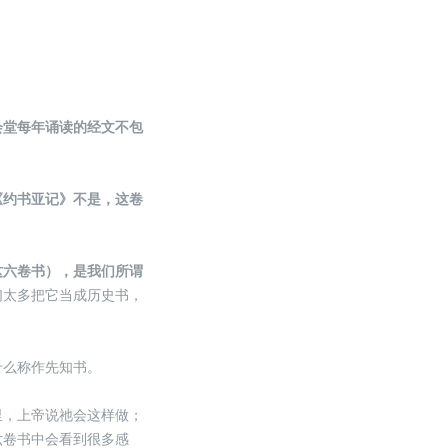
会堂每年诵读的经文不包
《约书亚记》不是，这卷
这六卷书），是我们所谓
们太多把它当成历史书，
什么称作先知书。
里，上帝说祂会这样做；
六卷书中会看到很多感