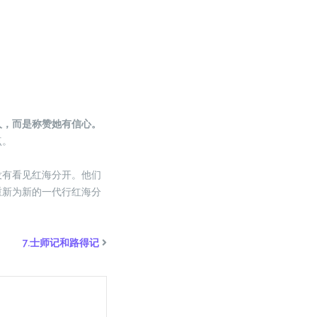
人，而是称赞她有信心。
点。
没有看见红海分开。他们
重新为新的一代行红海分
7.士师记和路得记