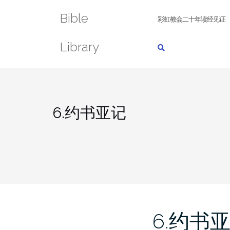
Skip
Bible
to
彩虹教会二十年读经见证
content
Library
6.约书亚记
6.约书