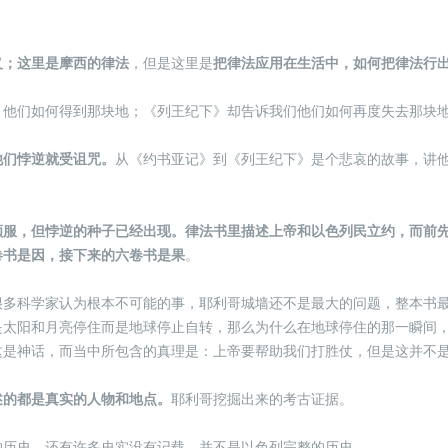
义；这里是摩西的律法
，但是这里是
把律法应用在生活中，如何把律法行
，他们如何得到那块地；《列王纪下》却告诉我们他们如何再度失去那块
他们悖逆就受诅咒。
从《约书亚记》到《列王纪下》是个悲哀的故事，讲
顺服，但悖逆的种子已经出现。律法书里描述上帝和以色列民立约，而前
卷书是因，接下来的六卷书是果
。
很多科学家认为根本不可能的事，耶利哥城墙还不是最大的问题，整本书
是太阳和月亮停住而是地球停止自转，那么为什么在地球停住的那一瞬间
这是神话，而当中所包含的真理是：上帝要帮助我们打胜仗，但是这并不
述的都是真实的人物和地点。
耶利哥挖掘出来的考古证据。
的历史，还有许多史实没有记载，并不是以色列完整的历史。