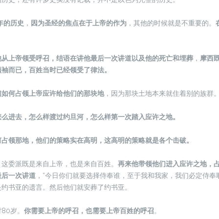
年的历史
，
因为圣经的焦点在于上帝的作为
，其他的时候就是不重要的。
他从上帝领受呼召，结语在讲他最后一次讲道以及他的死亡和埋葬
，
摩西
领袖而已，百姓当时已经领受了律法。
们如何占领上帝应许给他们的那块地
，因为那块土地本来就住着别的族群
怎么进去，怎么样渡过约旦河，怎么样第一次踏入应许之地。
何占领那地，他们的策略实在高明，这高明的策略就是各个击破。
，这委派既是来自上帝，也是来自百姓。
再来他带领他们进入应许之地，
最后一次讲道
，“今日你们就要选择侍奉谁，至于我和我家，我们必定侍奉
是约书亚的遗言。然后他们就安葬了约书亚。
80岁。
你需要上帝的呼召，也需要上帝百姓的呼召
。