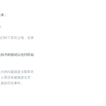
出来；
地。
他们到了应许之地，后来
先知书则描述以色列民如
最大的问题就是太阳和月
，人类没有被抛进太空
是真的历史事件。