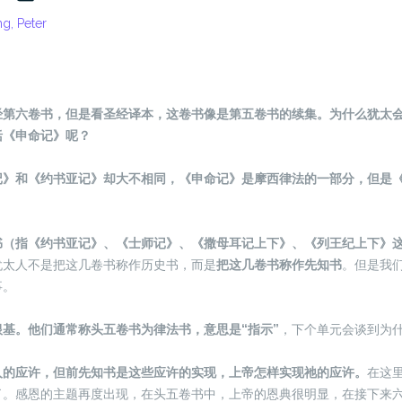
g, Peter
经第六卷书，但是看圣经译本，这卷书像是第五卷书的续集。为什么犹太
括《申命记》呢？
记》和《约书亚记》却大不相同，《申命记》是摩西律法的一部分，但是
书（指《约书亚记》、《士师记》、《撒母耳记上下》、《列王纪上下》
犹太人不是把这几卷书称作历史书，而是
把这几卷书称作先知书
。但是我
事。
基。他们通常称头五卷书为律法书，意思是“指示”
，下个单元会谈到为
人的应许，但前先知书是这些应许的实现，上帝怎样实现祂的应许。
在这
了。感恩的主题再度出现，在头五卷书中，上帝的恩典很明显，在接下来