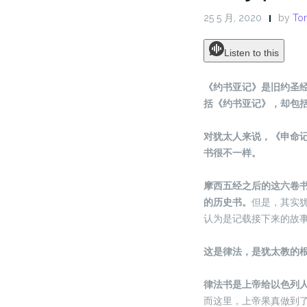
25 5 月, 2020
by
Ton
Listen to this
《约书亚记》是旧约圣
括《约书亚记》，却包
对犹太人来说，《申命
书很不一样。
摩西五经之后的这六卷
的历史书。
但是，其实
认为是记载接下来的故
这是律法，是犹太教的根
律法书是上帝给以色列
而这里，上帝果真做到