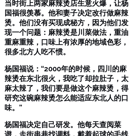
当时街上两家麻辣烫店生意火爆，让杨
国福很羡慕。他和妻子决定改行做麻辣
烫。他们没有买现成秘方，因为他们发
现一个问题：麻辣烫是川菜做法，重油
重麻重辣，口味上有浓厚的地域色彩，
很多北方人吃不惯。
杨国福说：“2000年的时候，四川的麻
辣烫在东北很火，我吃了却拉肚子，太
麻太辣了，我们要是做这个麻辣烫，得
研究这碗麻辣烫怎么能适应东北人的口
味。”
杨国福决定自己研发。他每天查阅菜
谱，走街串巷找调料，戴着起球的毛线