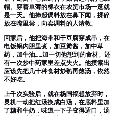
帽、穿着单薄的棉衣在农贸市场一逛就
是一天。他捧起调料放在鼻下闻，揉碎
放在嘴里尝，向卖调料的人请教。
回家后，他把海带和干豆腐穿成串，在
电饭锅内胆里煮，加豆瓣酱，加中草
药，加牛油……加一切他想到的食材。还
有一次炒中药家里差点失火。他摸索出
应该先把几十种食材炒熟再熬汤，依然
不好吃。
上千次实验后，就在杨国福想放弃时，
灵机一动把红汤换成白汤，在底料里加
了糖和牛奶，味道一下子变得适口，汤