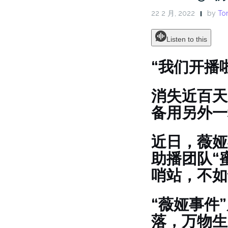
22 2 月, 2022
by
Ton
Listen to this
“我们开播
消失近百天
备用另外一
近日，薇娅
助播团队“
哨站，不如
“薇娅事件
落，万物生