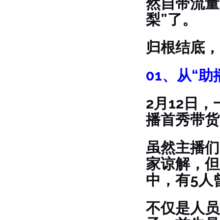
然自带流量
梨”了。
归根结底，
01、
从“助
2月12日
播首秀带货
虽然主播们
家谅解，但
中，有5人
不仅是人员