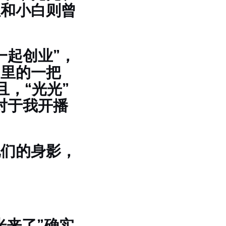
姐和小白则曾
一起创业”，
间里的一把
，“光光”
对于我开播
她们的身影，
光来了”确实