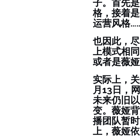
子。首先是
格，接着是
运营风格…
也因此，尽
上模式相同
或者是薇娅
实际上，关
月13日，
未来仍旧以
变。薇娅背
播团队暂时
上，薇娅依