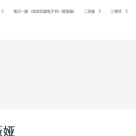
每日一篇 《加添百篇电子书》(更新版)
二灵修
三查经
 薇娅