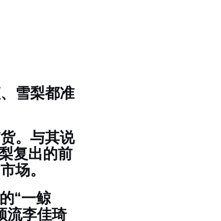
娅、雪梨都准
带货。与其说
雪梨复出的前
的市场。
的“一鲸
顶流李佳琦