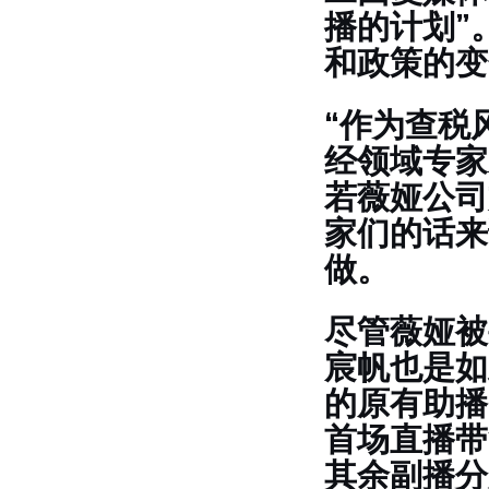
播的计划”
和政策的变
“作为查税
经领域专家
若薇娅公司
家们的话来
做。
尽管薇娅被
宸帆也是如
的原有助播
首场直播带
其余副播分