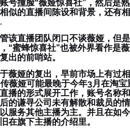
账号撞脸“薇娅惊喜社”，然后是
相似的直播间陈设和背景，还有
…
管该直播团队闭口不谈薇娅，但
，“蜜蜂惊喜社”也被外界看作是薇
复出的前哨站。
于薇娅的复出，早前市场上有过相
网传薇娅可能最晚于今年3月在淘宝
直播的形式展开工作，账号名称
后的谦寻公司未有解散和裁员的
以服务其他主播为主。并且在如
旧在旗下主播的介绍里。