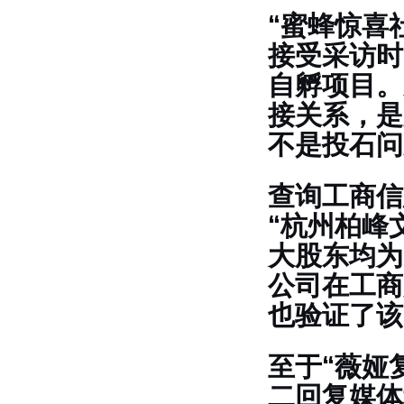
“蜜蜂惊喜
接受采访时
自孵项目。
接关系，是
不是投石问
查询工商信
“杭州柏峰
大股东均为
公司在工商
也验证了该
至于“薇娅
二回复媒体