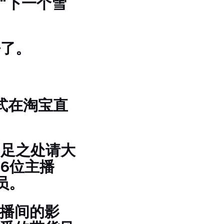
“下一个雪
去了。
式在淘宝直
不足之处请大
6位主播
员。
直播间的影