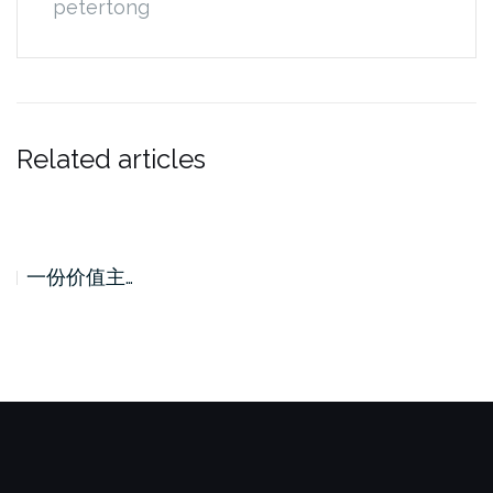
petertong
Related articles
一份价值主…