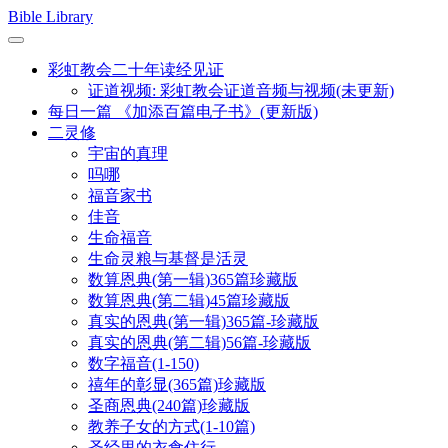
Skip
Bible Library
to
content
彩虹教会二十年读经见证
证道视频: 彩虹教会证道音频与视频(未更新)
每日一篇 《加添百篇电子书》(更新版)
二灵修
宇宙的真理
吗哪
福音家书
佳音
生命福音
生命灵粮与基督是活灵
数算恩典(第一辑)365篇珍藏版
数算恩典(第二辑)45篇珍藏版
真实的恩典(第一辑)365篇-珍藏版
真实的恩典(第二辑)56篇-珍藏版
数字福音(1-150)
禧年的彰显(365篇)珍藏版
圣商恩典(240篇)珍藏版
教养子女的方式(1-10篇)
圣经里的衣食住行