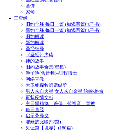
圣诗
家颂
三查经
旧约全释 每日一篇 (加添百篇电子书)
新约全释 每日一篇 (加添百篇电子书)
旧约解读
新约解读
圣经细释
《圣经》序读
神的故事
旧约故事合集(65集)
游子吟(含音频)–里程博士
网络宣教
大卫鲍森牧師遗纵览
男人来自火星,女人来自金星:约翰·格雷
冠状疫情文献
主日學精览：差傳、传福音、宣教
每日查经
启示录释义
耶稣的比喻(92篇)
见证篇【境界】(180篇)