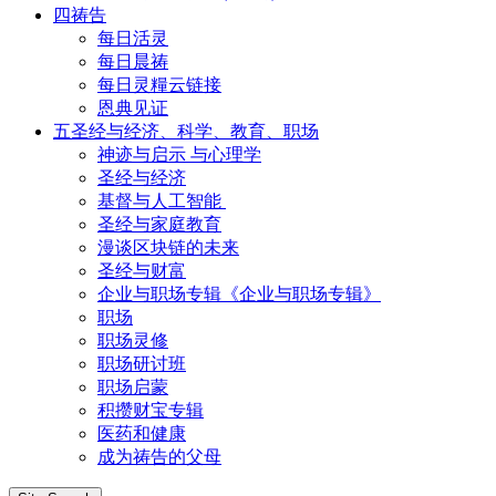
四祷告
每日活灵
每日晨祷
每日灵糧云链接
恩典见证
五圣经与经济、科学、教育、职场
神迹与启示 与心理学
圣经与经济
基督与人工智能
圣经与家庭教育
漫谈区块链的未来
圣经与财富
企业与职场专辑《企业与职场专辑》
职场
职场灵修
职场研讨班
职场启蒙
积攒财宝专辑
医药和健康
成为祷告的父母