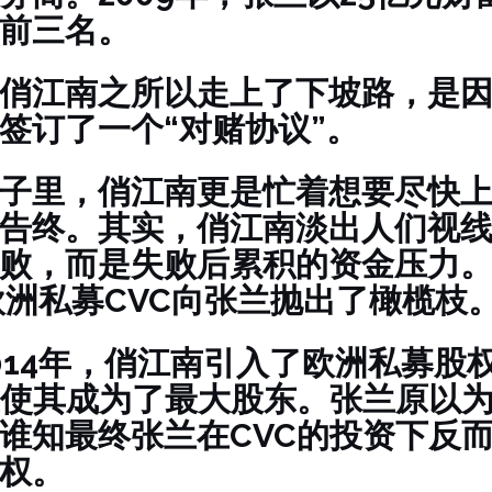
前三名。
俏江南之所以走上了下坡路，是
签订了一个“对赌协议”。
子里，俏江南更是忙着想要尽快
告终。其实，俏江南淡出人们视
败，而是失败后累积的资金压力
，欧洲私募CVC向张兰抛出了橄榄枝
014年，俏江南引入了欧洲私募股
且使其成为了最大股东。张兰原以
谁知最终张兰在CVC的投资下反
权。