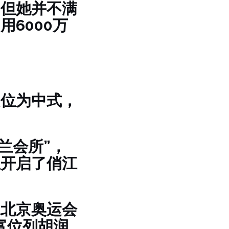
，但她并不满
6000万
定位为中式，
兰会所”，
正开启了俏江
家北京奥运会
富位列胡润