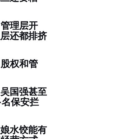
司管理层开
理层还都排挤
了股权和管
，吴国强甚至
多名保安拦
大娘水饺能有