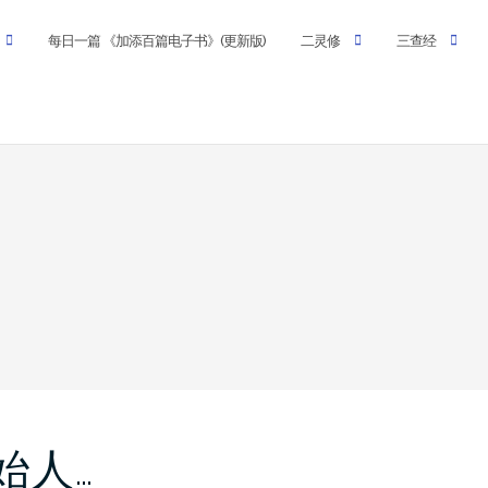
每日一篇 《加添百篇电子书》(更新版)
二灵修
三查经
创始人…