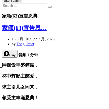
Site Search
Search
Search
for:
家颂(63)宣告恩典
家颂(63)宣告恩…
13 3 月, 2021
22 7 月, 2025
by
Tong, Peter
音频 1 分钟
Play
神
摆设
丰盛筵席，
杯中
辉
影主慈
爱
，
求主引儿女同来，
领
受主丰滿恩典！