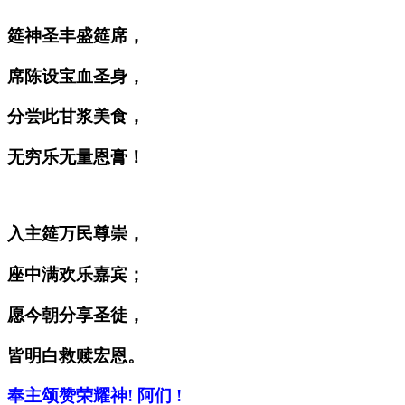
筵神圣丰盛筵席，
席
陈设
宝血圣身，
分
尝
此甘
浆
美食，
无
穷乐
无量恩膏！
入主筵万民尊崇，
座中
满欢乐
嘉
宾
；
愿今朝分享圣徒，
皆明白救
赎
宏恩。
奉主
颂赞
荣耀神! 阿
们
!