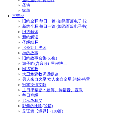
圣诗
家颂
三查经
旧约全释 每日一篇 (加添百篇电子书)
新约全释 每日一篇 (加添百篇电子书)
旧约解读
新约解读
圣经细释
《圣经》序读
神的故事
旧约故事合集(65集)
游子吟(含音频)–里程博士
网络宣教
大卫鲍森牧師遗纵览
男人来自火星,女人来自金星:约翰·格雷
冠状疫情文献
主日學精览：差傳、传福音、宣教
每日查经
启示录释义
耶稣的比喻(92篇)
见证篇【境界】(180篇)