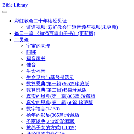
Skip
Bible Library
to
content
彩虹教会二十年读经见证
证道视频: 彩虹教会证道音频与视频(未更新)
每日一篇 《加添百篇电子书》(更新版)
二灵修
宇宙的真理
吗哪
福音家书
佳音
生命福音
生命灵粮与基督是活灵
数算恩典(第一辑)365篇珍藏版
数算恩典(第二辑)45篇珍藏版
真实的恩典(第一辑)365篇-珍藏版
真实的恩典(第二辑)56篇-珍藏版
数字福音(1-150)
禧年的彰显(365篇)珍藏版
圣商恩典(240篇)珍藏版
教养子女的方式(1-10篇)
圣经里的衣食住行