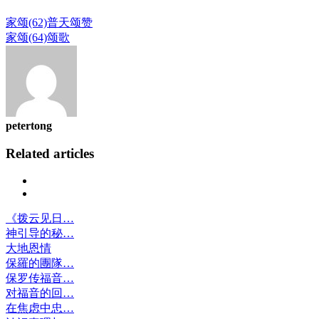
家颂(62)普天颂赞
家颂(64)颂歌
petertong
Related articles
Previous
Next
《拨云见日…
神引导的秘…
大地恩情
保羅的團隊…
保罗传福音…
对福音的回…
在焦虑中忠…