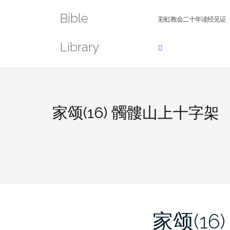
Skip
Bible
to
彩虹教会二十年读经见证
content
Library
家颂(16) 髑髏山上十字架
家颂(16)