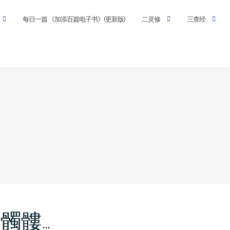
每日一篇 《加添百篇电子书》(更新版)
二灵修
三查经
 髑髏…