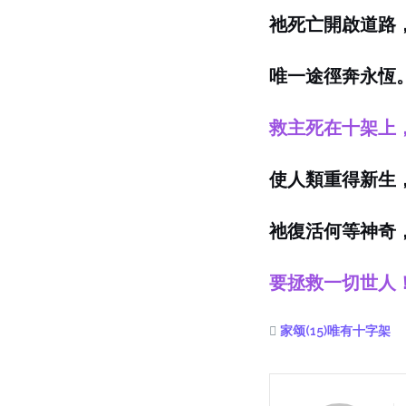
祂死亡開
啟
道路
唯一途徑奔永恆
救主死在十架上
使人類重得新生
祂復活何等神奇
要拯救一切世人
家颂(15)唯有十字架