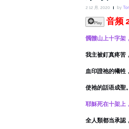
2 12 月, 2020
by
Ton
音频 
Play
髑髏山上十字架
我主被釘真疼苦
血印證祂的犧牲
使祂的話
语
成聖
耶穌死在十架上
全人類都当承認