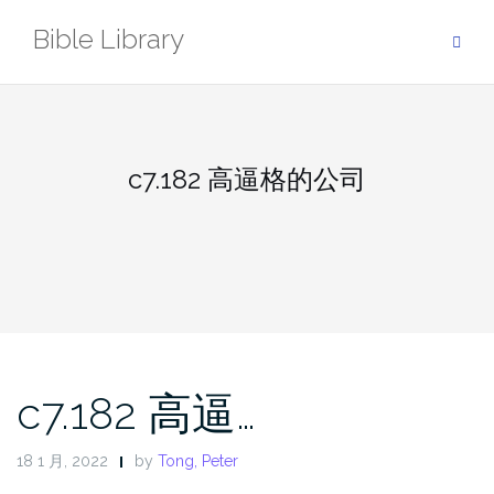
Skip
Bible Library
to
content
c7.182 高逼格的公司
c7.182 高逼…
18 1 月, 2022
by
Tong, Peter