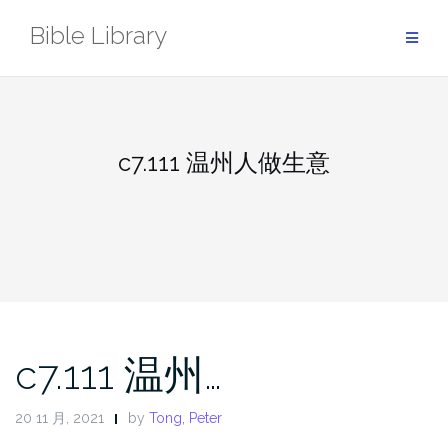
Skip
Bible Library
to
content
c7.111 温州人做生意
c7.111 温州…
20 11 月, 2021
by
Tong, Peter