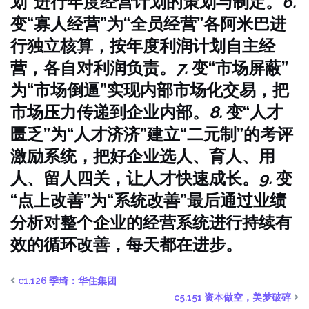
划”
进行年度经营计划的策划与制定。
6.
变“寡人经营”为“全员经营”
各阿米巴进
行独立核算，按年度利润计划自主经
营，各自对利润负责。
7.
变“市场屏蔽”
为“市场倒逼”
实现内部市场化交易，把
市场压力传递到企业内部。
8.
变“人才
匮乏”为“人才济济”
建立“二元制”的考评
激励系统，把好企业选人、育人、用
人、留人四关，让人才快速成长。
9.
变
“点上改善”为“系统改善”
最后通过业绩
分析对整个企业的经营系统进行持续有
效的循环改善，每天都在进步。
c1.126 季琦：华住集团
c5.151 资本做空，美梦破碎