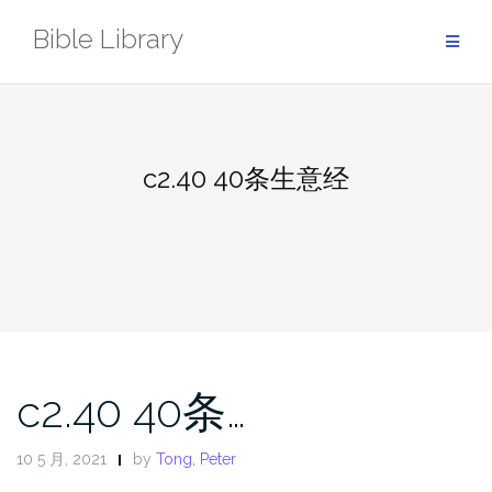
Skip
Bible Library
to
content
c2.40 40条生意经
c2.40 40条…
10 5 月, 2021
by
Tong, Peter