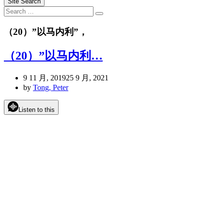
Site Search
Search
Search
for:
（20）”以马内利”，
（20）”以马内利…
9 11 月, 2019
25 9 月, 2021
by
Tong, Peter
Listen to this