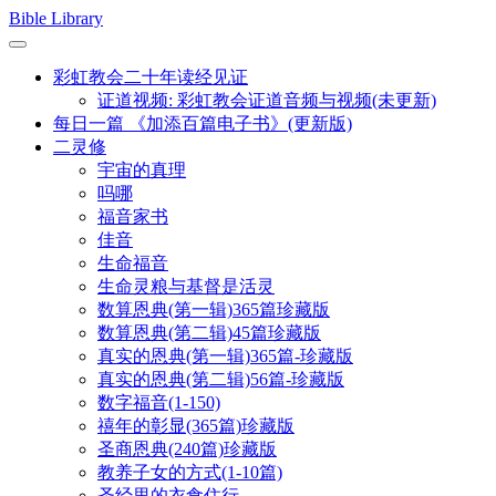
Skip
Bible Library
to
content
彩虹教会二十年读经见证
证道视频: 彩虹教会证道音频与视频(未更新)
每日一篇 《加添百篇电子书》(更新版)
二灵修
宇宙的真理
吗哪
福音家书
佳音
生命福音
生命灵粮与基督是活灵
数算恩典(第一辑)365篇珍藏版
数算恩典(第二辑)45篇珍藏版
真实的恩典(第一辑)365篇-珍藏版
真实的恩典(第二辑)56篇-珍藏版
数字福音(1-150)
禧年的彰显(365篇)珍藏版
圣商恩典(240篇)珍藏版
教养子女的方式(1-10篇)
圣经里的衣食住行