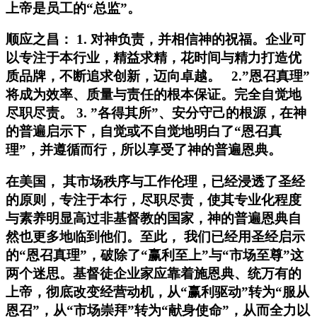
上帝是员工的“总监”。
顺应之昌：
1
.
对神负责，
并相信神的祝福。企业可
以专注于本行业，精益求精，花时间与精力打造优
质品牌，不断追求创新，迈向卓越。
2
.
”恩召真理”
将成为效率、质量与责任的根本保证
。完全自觉地
尽职尽责。
3
.
”各得其所”、安分守己的根源，在神
的普遍启示下，自觉或不自觉地明白了“恩召真
理”，并遵循而行，所以享受了神的普遍恩典。
在美国， 其市场秩序与工作伦理，已经浸透了圣经
的原则，专注于本行，尽职尽责，使其专业化程度
与素养明显高过非基督教的国家，神的普遍恩典自
然也更多地临到他们。至此，
我们已经用圣经启示
的“恩召真理”，破除了“赢利至上”与“市场至尊”这
两个迷思。基督徒企业家应靠着施恩典、统万有的
上帝，彻底改变经营动机，从“赢利驱动”转为“服从
恩召”，从“市场崇拜”转为“献身使命”，从而全力以