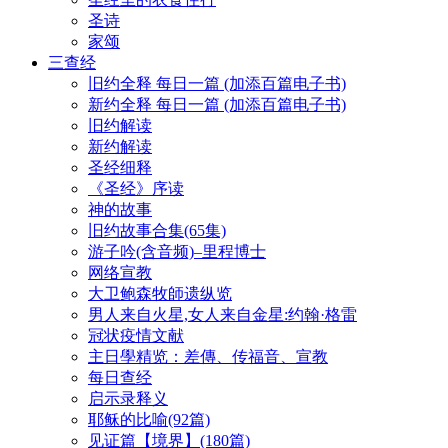
圣诗
家颂
三查经
旧约全释 每日一篇 (加添百篇电子书)
新约全释 每日一篇 (加添百篇电子书)
旧约解读
新约解读
圣经细释
《圣经》序读
神的故事
旧约故事合集(65集)
游子吟(含音频)–里程博士
网络宣教
大卫鲍森牧師遗纵览
男人来自火星,女人来自金星:约翰·格雷
冠状疫情文献
主日學精览：差傳、传福音、宣教
每日查经
启示录释义
耶稣的比喻(92篇)
见证篇【境界】(180篇)