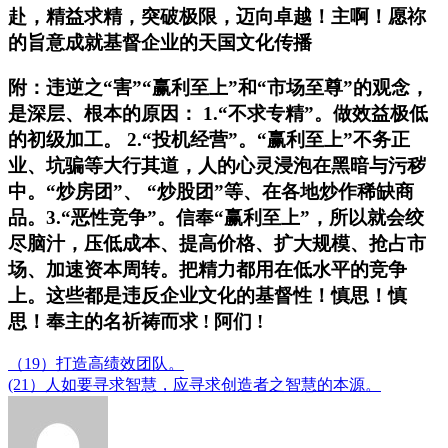
赴，精益求精，突破极限，迈向卓越
！主啊！愿祢
的旨意成就基督企业的天国文化传播
附：违逆之“害”“赢利至上”和“市场至尊”的观念，
是深层、根本的原因：
1
.
“不求专精”。做效益极低
的初级加工。
2
.
“投机经营”。“赢利至上”不务正
业、坑骗等大行其道，人的心灵浸泡在黑暗与污秽
中。“炒房团”、 “炒股团”等、在各地炒作稀缺商
品。3
.
“恶性竞争”。信奉“赢利至上”，所以就会绞
尽脑汁，压低成本、提高价格、扩大规模、抢占市
场、加速资本周转。把精力都用在低水平的竞争
上。这些都是违反企业文化的基督性！慎思！慎
思！
奉主的名祈祷而求
!
阿们
!
（19）打造高绩效团队。
(21）人如要寻求智慧，应寻求创造者之智慧的本源。