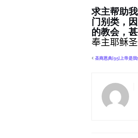
求主帮助我
门别类，因
的教会，甚
奉主耶稣圣名
圣商恩典[95]上帝是