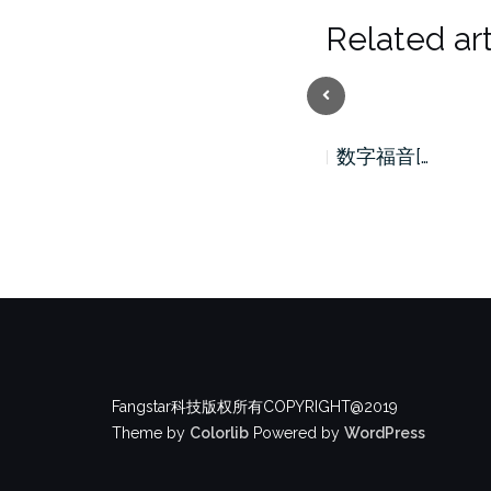
Related art
Previous
数字福音[…
数字福音[…
Fangstar科技版权所有COPYRIGHT@2019
Theme by
Colorlib
Powered by
WordPress