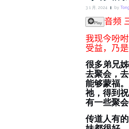
3 1 月, 2024
by
Tong
音频 
Play
我现今吩咐
受益，乃是招
很多弟兄姊
去聚会，去
能够蒙福。
祂，得到祝
有一些聚会
传道人有的
妹都很好，