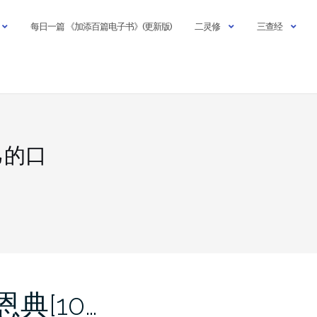
每日一篇 《加添百篇电子书》(更新版)
二灵修
三查经
己的口
典[10…