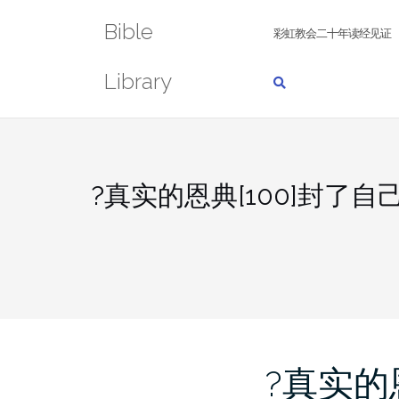
Skip
Bible
to
彩虹教会二十年读经见证
content
Library
?真实的恩典[100]封了自
?真实的恩