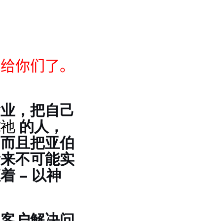
加给你们了。
舍业，把自己
求
祂
的人，
，而且把亚伯
看来不可能实
 – 以神
为客户解决问