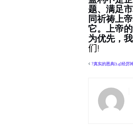
题、满足市
同祈祷上帝
它。上帝的
为优先，我
们!
?真实的恩典[14]经厉