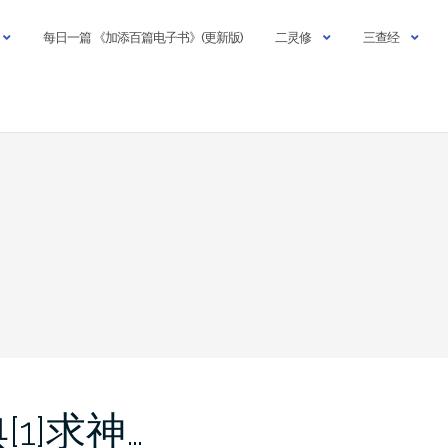
每日一篇 《加添百篇电子书》(更新版)
二灵修
三查经
1]求神…