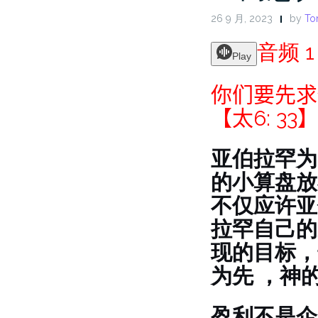
26 9 月, 2023
by
To
音频 1
Play
你们要先求
【太6: 33
亚伯拉罕为
的小算盘放
不仅应许亚
拉罕自己的
现的目标，
为先 ，神
盈利不是企