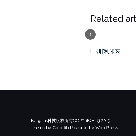
Related art
Previous
《耶利米哀…
《耶利米哀…
Fangstar科技版权所有COPYRIGHT@2019
Theme by
Colorlib
Powered by
WordPress