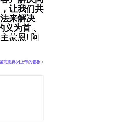
天，让我们共
方法来解决
的义为首 、
主蒙恩! 阿
圣商恩典[2]上帝的管教