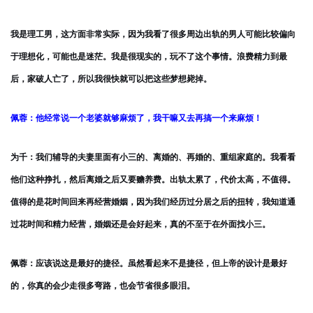
我是理工男，这方面非常实际，因为我看了很多周边出轨的男人可能比较偏向
于理想化，可能也是迷茫。我是很现实的，玩不了这个事情。浪费精力到最
后，家破人亡了，所以我很快就可以把这些梦想毙掉。
佩蓉：他经常说一个老婆就够麻烦了，我干嘛又去再搞一个来麻烦！
为千：我们辅导的夫妻里面有小三的、离婚的、再婚的、重组家庭的。我看看
他们这种挣扎，然后离婚之后又要赡养费。出轨太累了，代价太高，不值得。
值得的是花时间回来再经营婚姻，因为我们经历过分居之后的扭转，我知道通
过花时间和精力经营，婚姻还是会好起来，真的不至于在外面找小三。
佩蓉：应该说这是最好的捷径。虽然看起来不是捷径，但上帝的设计是最好
的，你真的会少走很多弯路，也会节省很多眼泪。