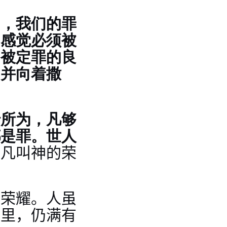
中，我们的罪
的感觉必须被
们被定罪的良
，并向着撒
行所为，凡够
都是罪。世人
。
凡叫神的荣
的荣耀。人虽
督里，仍满有