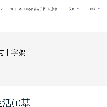
每日一篇 《加添百篇电子书》(更新版)
二灵修
三查经
与十字架
(1)基…