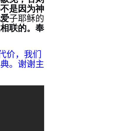
并不是因为神
见爱
子耶稣的
想相联的。
奉
代价，我们
恩典。谢谢主