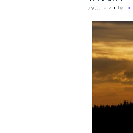
7 9 月, 2022
by
Tong