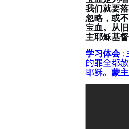
我们就要落
忽略，或不
宝
血。从旧
主耶稣基督
学习体会 : 
的罪全都赦
耶稣。
蒙主