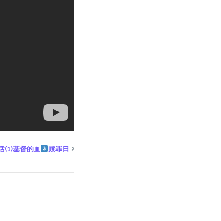
(1)基督的血
赎罪日