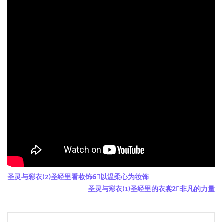
圣灵与彩衣(2)圣经里看妆饰6⃣️以温柔心为妆饰
圣灵与彩衣(1)圣经里的衣裳2⃣️非凡的力量