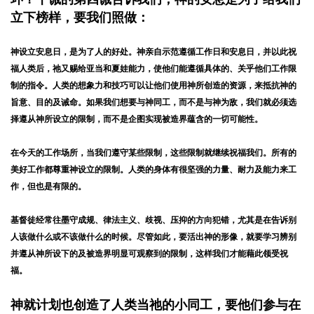
立下榜样，要我们照做：
神设立安息日，是为了人的好处。
神亲自示范遵循工作日和安息日，并以此祝
福人类后，祂又赐给亚当和夏娃能力，使他们能遵循具体的、关乎他们工作限
制的指令。
人类的想象力和技巧可以让他们使用神所创造的资源，来抵抗神的
旨意、目的及诫命。如果我们想要与神同工，而不是与神为敌，我们就必须选
择遵从神所设立的限制，而不是企图实现被造界蕴含的一切可能性。
在今天的工作场所，当我们遵守某些限制，这些限制就继续祝福我们。
所有的
美好工作都尊重神设立的限制。人类的身体有很坚强的力量、耐力及能力来工
作，但也是有限的。
基督徒经常往墨守成规、律法主义、歧视、压抑的方向犯错，尤其是在告诉别
人该做什么或不该做什么的时候。尽管如此，要活出神的形像，就要学习辨别
并遵从神所设下的及被造界明显可观察到的限制，这样我们才能藉此领受祝
福。
神就计划也创造了人类当祂的小同工，要他们参与在