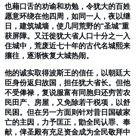
也藉口舌的劝谕和劝勉，令犹大的百姓
愿意环绕在他四周，如同一人，夜以继
日，建筑城墙，使几同荒野的“圣城”重
获屏障。又迁徙犹大省人口十分之一入
住城中，荒废近七十年的古代名城熙来
攘往，逐渐恢复大城热闹。
他的诚实取得波斯王的信任，以朝廷大
臣身份返归故国，担任犹大省长。但他
不受俸禄，复说服富有同胞归还穷苦农
民田产、房屋，又免除若干税项，以舒
民困。但在另一方面则针对昔日国破家
亡的主因，力予匡正，勖全民认罪、奉
献，俾圣殿有充足资金成为全民敬拜中