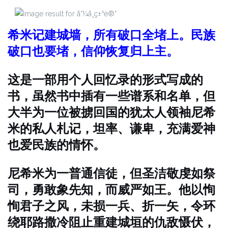
希米记建城墙，所有破口全堵上。民族
破口也要堵，信仰恢复归上主。
这是一部用个人回忆录的形式写成的
书，虽然书中插有一些谱系和名单，但
大半为一位被掳回国的犹太人领袖尼希
米的私人札记，坦率、谦卑，充满爱神
也爱民族的情怀。
尼希米为一普通信徒，但圣洁敬虔如祭
司，勇敢象先知，而威严如王。他以恂
恂君子之风，未损一兵、折一矢，令环
绕耶路撒冷阻止重建城垣的仇敌慑伏，