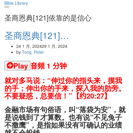
Skip
Bible Library
to
content
圣商恩典[121]依靠的是信心
圣商恩典[121]…
24 1 月, 2024
29 1 月, 2024
by
Tong, Peter
Play
音频 1 分钟
就对多马说：“伸过你的指头来，摸我
的手；伸出你的手来，探入我的肋旁。
不要疑惑，总要信！”
【约20:27】
金融市场有句俗语，叫“落袋为安”，就
是说钱到了才算数。也有说“不见兔子
不撒鹰”，是指如果没有可确认的业绩
就不会投钱。