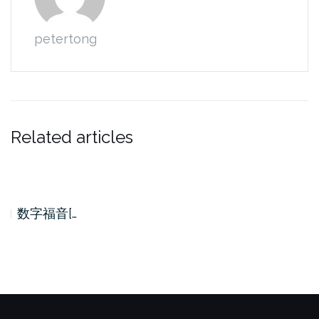
petertong
Related articles
数字福音[…