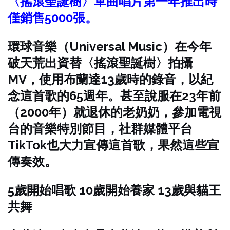
〈搖滾聖誕樹〉單曲唱片第一年推出時
僅銷售5000張。
環球音樂（Universal Music）在今年
破天荒出資替〈搖滾聖誕樹〉拍攝
MV，使用布蘭達13歲時的錄音，以紀
念這首歌的65週年。甚至說服在23年前
（2000年）就退休的老奶奶，參加電視
台的音樂特別節目，社群媒體平台
TikTok也大力宣傳這首歌，果然這些宣
傳奏效。
5歲開始唱歌 10歲開始養家 13歲與貓王
共舞