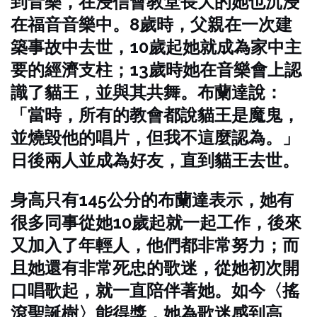
到音樂，在浸信會教堂長大的她也沉浸
在福音音樂中。8歲時，父親在一次建
築事故中去世，10歲起她就成為家中主
要的經濟支柱；13歲時她在音樂會上認
識了貓王，並與其共舞。布蘭達說：
「當時，所有的教會都說貓王是魔鬼，
並燒毀他的唱片，但我不這麼認為。」
日後兩人並成為好友，直到貓王去世。
身高只有145公分的布蘭達表示，她有
很多同事從她10歲起就一起工作，後來
又加入了年輕人，他們都非常努力；而
且她還有非常死忠的歌迷，從她初次開
口唱歌起，就一直陪伴著她。如今〈搖
滾聖誕樹〉能得獎，她為歌迷感到高