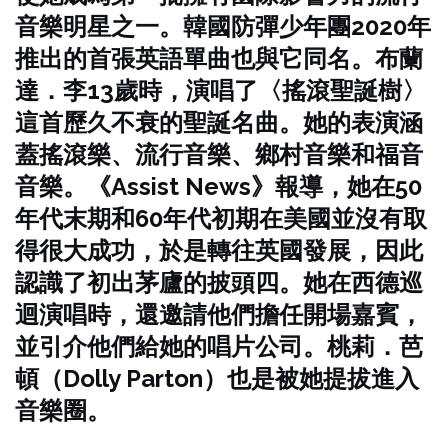
音樂明星之一。韓國防彈少年團2020年
推出的首張英語單曲也與它同名。布蘭
達．李13歲時，演唱了〈搖滾聖誕樹〉
這首歷久不衰的聖誕名曲。她的表演涵
蓋搖滾樂、流行音樂、鄉村音樂和福音
音樂。《Assist News》報導，她在50
年代末期和60年代初期在美國並沒有取
得很大成功，於是轉往英國發展，因此
認識了初出茅廬的披頭四。她在西德巡
迴演唱時，還邀請他們擔任開場嘉賓，
並引介他們給她的唱片公司。桃莉．芭
頓（Dolly Parton）也是被她提拔進入
音樂圈。