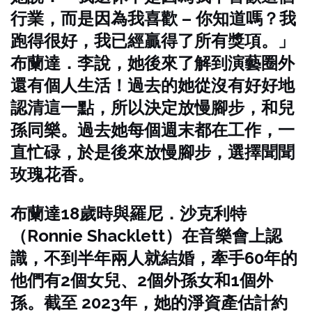
行業，而是因為我喜歡 – 你知道嗎？我
跑得很好，我已經贏得了所有獎項。」
布蘭達．李說，她後來了解到演藝圈外
還有個人生活！過去的她從沒有好好地
認清這一點，所以決定放慢腳步，和兒
孫同樂。過去她每個週末都在工作，一
直忙碌，於是後來放慢腳步，選擇聞聞
玫瑰花香。
布蘭達18歲時與羅尼．沙克利特
（Ronnie Shacklett）在音樂會上認
識，不到半年兩人就結婚，牽手60年的
他們有2個女兒、2個外孫女和1個外
孫。截至 2023年，她的淨資產估計約