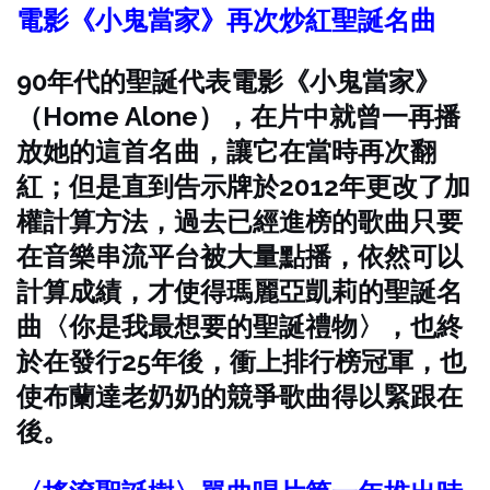
電影《小鬼當家》再次炒紅聖誕名曲
90年代的聖誕代表電影《小鬼當家》
（Home Alone），在片中就曾一再播
放她的這首名曲，讓它在當時再次翻
紅；但是直到告示牌於2012年更改了加
權計算方法，過去已經進榜的歌曲只要
在音樂串流平台被大量點播，依然可以
計算成績，才使得瑪麗亞凱莉的聖誕名
曲〈你是我最想要的聖誕禮物〉，也終
於在發行25年後，衝上排行榜冠軍，也
使布蘭達老奶奶的競爭歌曲得以緊跟在
後。