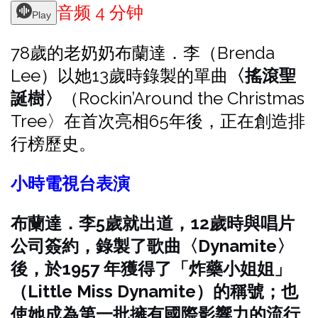
音频 4 分钟
Play
78歲的老奶奶布蘭達．李（Brenda
Lee）以她13歲時錄製的單曲
〈搖滾聖
誕樹〉
（Rockin’Around the Christmas
Tree〉在首次亮相65年後，正在創造排
行榜歷史。
小時電視台表演
布蘭達．李5歲就出道，12歲時與唱片
公司簽約，錄製了歌曲〈Dynamite〉
後，於1957 年獲得了「炸藥小姐姐」
（Little Miss Dynamite）的稱號；也
使她成為第一批擁有國際影響力的流行