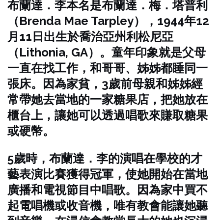
布蘭達．李本名是布蘭達．梅．塔普利
（Brenda Mae Tarpley），1944年12
月11日出生於喬治亞州利松尼亞
（Lithonia, GA）。童年印象就是父母
一直在找工作，和哥哥、姊姊都睡同一
張床。因為家貧，3歲前母親和姊姊經
常帶她去當地的一家糖果店，把她放在
櫃台上，讓她可以透過唱歌來賺取糖果
或硬幣。
5歲時，布蘭達．李的演唱在學校的才
藝表演比賽獲得冠軍，使她開始在當地
廣播和電視節目中唱歌。因為家中買不
起電唱機或收音機，唯有教會能讓她聽