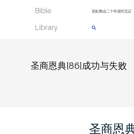
Skip
Bible
to
彩虹教会二十年读经见证
content
Library
圣商恩典[86]成功与失败
圣商恩典[