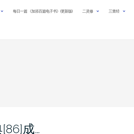
每日一篇 《加添百篇电子书》(更新版)
二灵修
三查经
86]成…