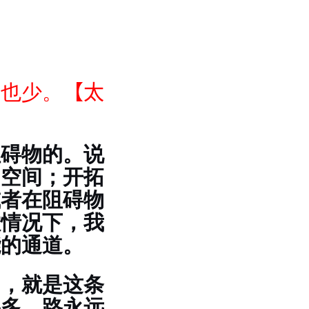
人也少。
【太
阻碍物的。说
的空间；开拓
或者在阻碍物
数情况下，我
能的通道。
功，就是这条
路多，路永远