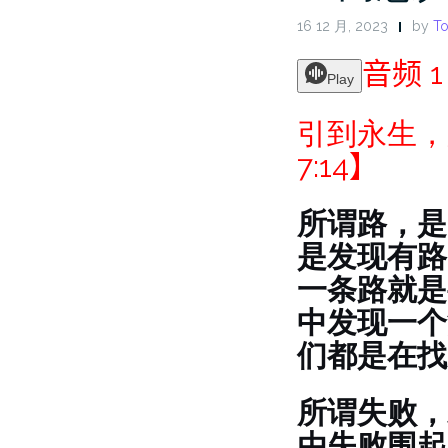
16 12 月, 2023
by
To
音频 1
Play
引到永生，
7:14】
所谓路，是
是发现有路
一条路就是
中发现一个
们都是在找
所谓失败，
由失败围起