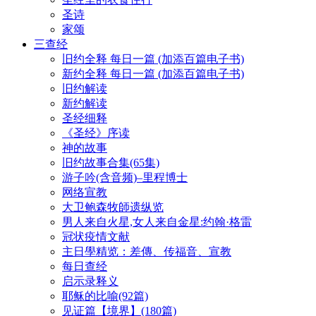
圣诗
家颂
三查经
旧约全释 每日一篇 (加添百篇电子书)
新约全释 每日一篇 (加添百篇电子书)
旧约解读
新约解读
圣经细释
《圣经》序读
神的故事
旧约故事合集(65集)
游子吟(含音频)–里程博士
网络宣教
大卫鲍森牧師遗纵览
男人来自火星,女人来自金星:约翰·格雷
冠状疫情文献
主日學精览：差傳、传福音、宣教
每日查经
启示录释义
耶稣的比喻(92篇)
见证篇【境界】(180篇)