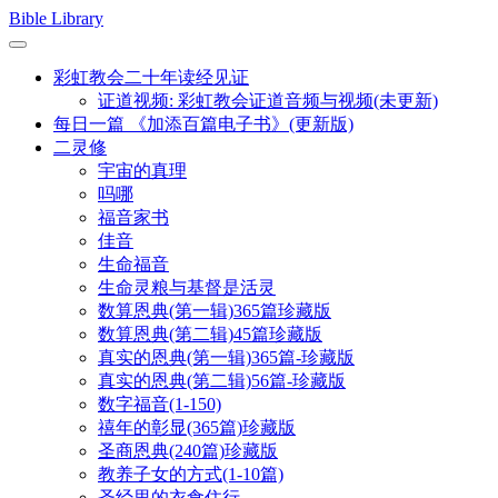
Skip
Bible Library
to
content
彩虹教会二十年读经见证
证道视频: 彩虹教会证道音频与视频(未更新)
每日一篇 《加添百篇电子书》(更新版)
二灵修
宇宙的真理
吗哪
福音家书
佳音
生命福音
生命灵粮与基督是活灵
数算恩典(第一辑)365篇珍藏版
数算恩典(第二辑)45篇珍藏版
真实的恩典(第一辑)365篇-珍藏版
真实的恩典(第二辑)56篇-珍藏版
数字福音(1-150)
禧年的彰显(365篇)珍藏版
圣商恩典(240篇)珍藏版
教养子女的方式(1-10篇)
圣经里的衣食住行