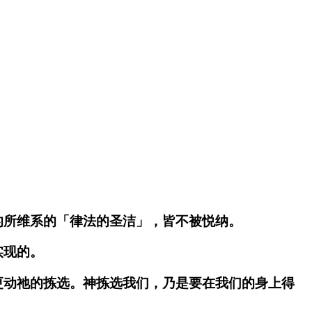
的所维系的「律法的圣洁」，皆不被悦纳。
实现的。
更动祂的拣选。神拣选我们，乃是要在我们的身上得