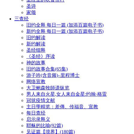
圣诗
家颂
三查经
旧约全释 每日一篇 (加添百篇电子书)
新约全释 每日一篇 (加添百篇电子书)
旧约解读
新约解读
圣经细释
《圣经》序读
神的故事
旧约故事合集(65集)
游子吟(含音频)–里程博士
网络宣教
大卫鲍森牧師遗纵览
男人来自火星,女人来自金星:约翰·格雷
冠状疫情文献
主日學精览：差傳、传福音、宣教
每日查经
启示录释义
耶稣的比喻(92篇)
见证篇【境界】(180篇)