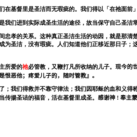
们在基督里是圣洁而无瑕疵的。我们得以「在祂面前
是我们进到实际成圣生活的途径，故当保守自己圣洁
间忠孝的关系。这种真正圣洁生活的动因，就是那清
成为圣洁，没有瑕疵。人们知道他们正移近那日子；
主所爱的
祂
必管教，又鞭打凡所收纳的儿子。
现今的
是恨恶他；疼爱儿子的，随时管教』
。
了；我们得救并不靠守律法；我们因耶稣的血和义得
当传揚圣诘的福音，活在基督里成圣。
感谢神 ! 奉主蒙