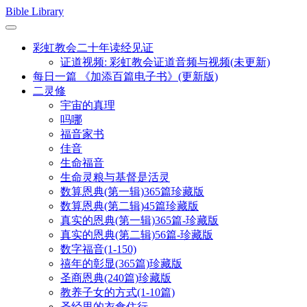
Skip
Bible Library
to
content
彩虹教会二十年读经见证
证道视频: 彩虹教会证道音频与视频(未更新)
每日一篇 《加添百篇电子书》(更新版)
二灵修
宇宙的真理
吗哪
福音家书
佳音
生命福音
生命灵粮与基督是活灵
数算恩典(第一辑)365篇珍藏版
数算恩典(第二辑)45篇珍藏版
真实的恩典(第一辑)365篇-珍藏版
真实的恩典(第二辑)56篇-珍藏版
数字福音(1-150)
禧年的彰显(365篇)珍藏版
圣商恩典(240篇)珍藏版
教养子女的方式(1-10篇)
圣经里的衣食住行