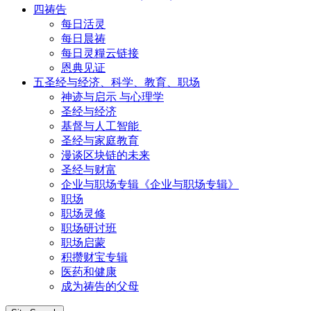
四祷告
每日活灵
每日晨祷
每日灵糧云链接
恩典见证
五圣经与经济、科学、教育、职场
神迹与启示 与心理学
圣经与经济
基督与人工智能
圣经与家庭教育
漫谈区块链的未来
圣经与财富
企业与职场专辑《企业与职场专辑》
职场
职场灵修
职场研讨班
职场启蒙
积攒财宝专辑
医药和健康
成为祷告的父母