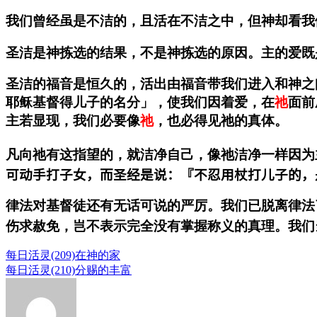
我们曾经虽是不洁的，且活在不洁之中，但神却看我
圣洁是神拣选的结果，不是神拣选的原因。主的爱既
圣洁的福音是恒久的，活出由福音带我们进入和神之
耶稣基督得儿子的名分」，使我们因着爱，在
祂
面前
主若显现，我们必要像
祂
，也必得见祂的真体。
凡向祂有这指望的，就洁净自己，像祂洁净一样因为
可动手打子女，而圣经是说：『不忍用杖打儿子的，
律法对基督徒还有无话可说的严厉。我们已脱离律法
伤求赦免，岂不表示完全没有掌握称义的真理。我们
每日活灵(209)在神的家
每日活灵(210)分赐的丰富