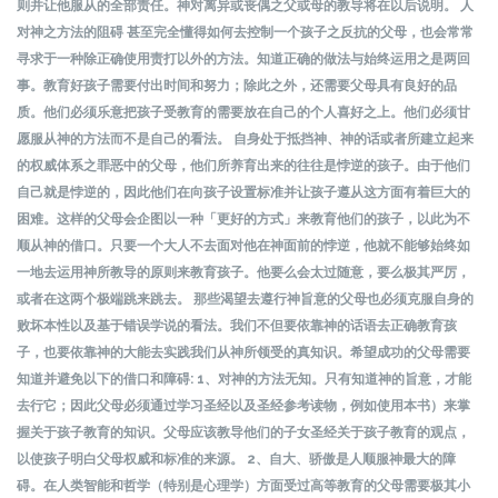
则并让他服从的全部责任。神对离异或丧偶之父或母的教导将在以后说明。 人
对神之方法的阻碍 甚至完全懂得如何去控制一个孩子之反抗的父母，也会常常
寻求于一种除正确使用责打以外的方法。知道正确的做法与始终运用之是两回
事。教育好孩子需要付出时间和努力；除此之外，还需要父母具有良好的品
质。他们必须乐意把孩子受教育的需要放在自己的个人喜好之上。他们必须甘
愿服从神的方法而不是自己的看法。 自身处于抵挡神、神的话或者所建立起来
的权威体系之罪恶中的父母，他们所养育出来的往往是悖逆的孩子。由于他们
自己就是悖逆的，因此他们在向孩子设置标准并让孩子遵从这方面有着巨大的
困难。这样的父母会企图以一种「更好的方式」来教育他们的孩子，以此为不
顺从神的借口。只要一个大人不去面对他在神面前的悖逆，他就不能够始终如
一地去运用神所教导的原则来教育孩子。他要么会太过随意，要么极其严厉，
或者在这两个极端跳来跳去。 那些渴望去遵行神旨意的父母也必须克服自身的
败坏本性以及基于错误学说的看法。我们不但要依靠神的话语去正确教育孩
子，也要依靠神的大能去实践我们从神所领受的真知识。希望成功的父母需要
知道并避免以下的借口和障碍: 1、对神的方法无知。只有知道神的旨意，才能
去行它；因此父母必须通过学习圣经以及圣经参考读物，例如使用本书）来掌
握关于孩子教育的知识。父母应该教导他们的子女圣经关于孩子教育的观点，
以使孩子明白父母权威和标准的来源。 2、自大、骄傲是人顺服神最大的障
碍。在人类智能和哲学（特别是心理学）方面受过高等教育的父母需要极其小