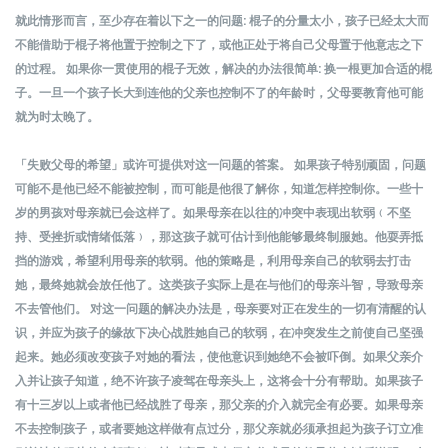
就此情形而言，至少存在着以下之一的问题: 棍子的分量太小，孩子已经太大而
不能借助于棍子将他置于控制之下了，或他正处于将自己父母置于他意志之下
的过程。 如果你一贯使用的棍子无效，解决的办法很简单: 换一根更加合适的棍
子。一旦一个孩子长大到连他的父亲也控制不了的年龄时，父母要教育他可能
就为时太晚了。
「失败父母的希望」或许可提供对这一问题的答案。 如果孩子特别顽固，问题
可能不是他已经不能被控制，而可能是他很了解你，知道怎样控制你。一些十
岁的男孩对母亲就已会这样了。如果母亲在以往的冲突中表现出软弱﹙不坚
持、受挫折或情绪低落﹚，那这孩子就可估计到他能够最终制服她。他耍弄抵
挡的游戏，希望利用母亲的软弱。他的策略是，利用母亲自己的软弱去打击
她，最终她就会放任他了。这类孩子实际上是在与他们的母亲斗智，导致母亲
不去管他们。 对这一问题的解决办法是，母亲要对正在发生的一切有清醒的认
识，并应为孩子的缘故下决心战胜她自己的软弱，在冲突发生之前使自己坚强
起来。她必须改变孩子对她的看法，使他意识到她绝不会被吓倒。如果父亲介
入并让孩子知道，绝不许孩子凌驾在母亲头上，这将会十分有帮助。如果孩子
有十三岁以上或者他已经战胜了母亲，那父亲的介入就完全有必要。如果母亲
不去控制孩子，或者要她这样做有点过分，那父亲就必须承担起为孩子订立准