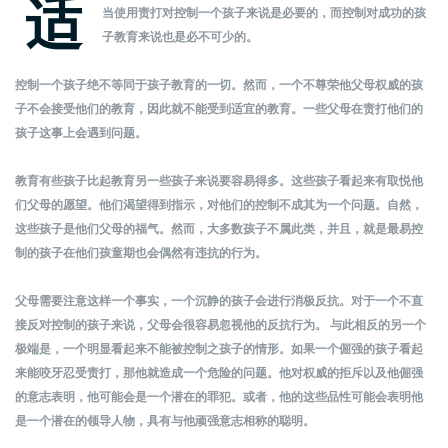
适
当使用责打对控制一个孩子来说是必要的，而控制对成功的孩
子教育来说也是必不可少的。
控制一个孩子绝不等同于孩子教育的一切。然而，一个不尊荣他父母权威的孩
子不会接受他们的教育，因此就不能受到适宜的教育。一些父母在责打他们的
孩子这事上会遇到问题。
教育有些孩子比起教育另一些孩子来说要容易得多。这些孩子看起来有取悦他
们父母的愿望。他们渴望得到指示，对他们的控制不成其为一个问题。自然，
这些孩子是他们父母的福气。然而，大多数孩子不属此类，并且，就是最易控
制的孩子在他们孩童期也会偶然有违抗的行为。
父母需要注意这样一个事实，一个沉静的孩子会进行消极反抗。对于一个不直
接反对控制的孩子来说，父母会很容易忽视他的反抗行为。 与此相反的另一个
极端是，一个明显看起来不能被控制之孩子的情形。如果一个倔强的孩子看起
来能咬牙忍受责打，那他就造成一个危险的问题。他对权威的拒斥以及他倔强
的意志表明，他可能会是一个潜在的罪犯。或者，他的这些品性可能会表明他
是一个潜在的领导人物，具有与他顽强意志相称的聪明。