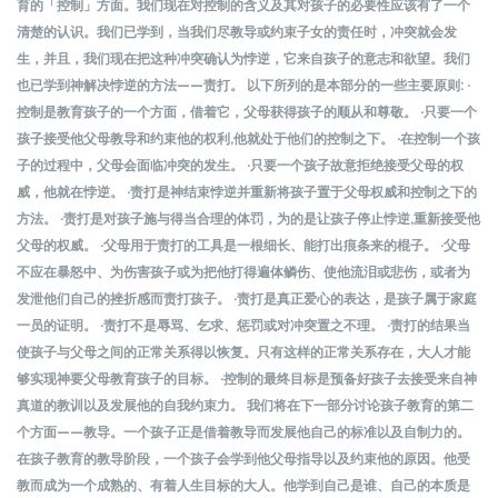
育的「控制」方面。我们现在对控制的含义及其对孩子的必要性应该有了一个
清楚的认识。我们已学到，当我们尽教导或约束子女的责任时，冲突就会发
生，并且，我们现在把这种冲突确认为悖逆，它来自孩子的意志和欲望。我们
也已学到神解决悖逆的方法——责打。 以下所列的是本部分的一些主要原则: ·
控制是教育孩子的一个方面，借着它，父母获得孩子的顺从和尊敬。 ·只要一个
孩子接受他父母教导和约束他的权利,他就处于他们的控制之下。 ·在控制一个孩
子的过程中，父母会面临冲突的发生。 ·只要一个孩子故意拒绝接受父母的权
威，他就在悖逆。 ·责打是神结束悖逆并重新将孩子置于父母权威和控制之下的
方法。 ·责打是对孩子施与得当合理的体罚，为的是让孩子停止悖逆,重新接受他
父母的权威。 ·父母用于责打的工具是一根细长、能打出痕条来的棍子。 ·父母
不应在暴怒中、为伤害孩子或为把他打得遍体鳞伤、使他流泪或悲伤，或者为
发泄他们自己的挫折感而责打孩子。 ·责打是真正爱心的表达，是孩子属于家庭
一员的证明。 ·责打不是辱骂、乞求、惩罚或对冲突置之不理。 ·责打的结果当
使孩子与父母之间的正常关系得以恢复。只有这样的正常关系存在，大人才能
够实现神要父母教育孩子的目标。 ·控制的最终目标是预备好孩子去接受来自神
真道的教训以及发展他的自我约束力。 我们将在下一部分讨论孩子教育的第二
个方面——教导。一个孩子正是借着教导而发展他自己的标准以及自制力的。
在孩子教育的教导阶段，一个孩子会学到他父母指导以及约束他的原因。他受
教而成为一个成熟的、有着人生目标的大人。他学到自己是谁、自己的本质是