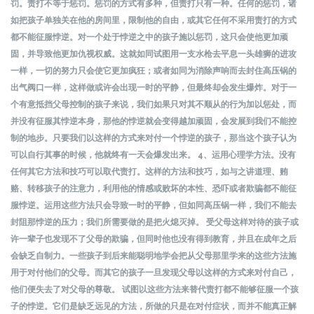
罚。责打不等于惩罚。惩罚的方式有多种，但责打只有一种。任何的惩罚，诸
如把孩子单独关在他的房间里，限制他的自由，或其它任何不采用责打的方式
都不能征服悖逆。对一个处于悖逆之中的孩子施以惩罚，这只会使他更加顽
固，并导致他更加仇视权威。这就如同试图用一支水枪去平息一头雄狮的进攻
一样，一切的努力只会使它更加疯狂；或者如同为消除声响而去封住高压锅的
出气阀口一样，这样做或许会出现一时的平静，但最终却会发生爆炸。对于一
个有意抵挡父母控制的孩子来说，我们如果只对其不顺从的行为加以惩处，而
并没有征服其悖逆本身，那他的悖逆就会变得越加顽固，会发展到我们不能控
制的地步。只要我们以这样的方式来对付一个悖逆的孩子，那当这个孩子认为
可以自行其事的时候，他就终有一天会爆发出来。 4、运用心理学方法。没有
任何其它方法和技巧可以取代责打。这样的方法和技巧，如与之讲道理、贿
赂、转移孩子的注意力，利用他的情感或败坏的本性、恐吓或者欺骗都不能征
服悖逆。运用这些方法只会导致一时的平静，但如同高压锅一样，我们不能去
封阻那悖逆的压力；我们所需要做的是把火熄灭掉。 受父母这样对待的孩子或
许一辈子也发现不了父母的欺骗，但同时他也没有得到教育，并且在成年之后
会缺乏自制力。一些孩子到后来能聪明地学会把从父母那里学来的这些方法施
用于对付他们的父母。而其它的孩子一旦发现父母以这样的方式来对付自己，
他们便失去了对父母的尊敬。 试图以这些方法来替代责打都不能够征服一个孩
子的悖逆。它们是缺乏远见的方法，所做的只是在对付症状，而并不能真正解