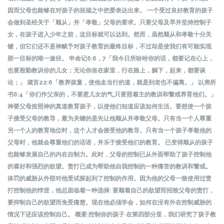
因而父母也能够在对孩子的祝福之中把爱表达出来。 一个受过良好教育的孩子
会做到圣经关于「顺从」并「孝敬」父母的要求。只要父母及早并坚持控制子
女，在孩子进入少年之前，这目标就可以达到。然而，虽然顺从和孝敬十分关
键，但它们还不是神赋予对孩子教育的最终目标，不过却是使我们有可能实现
那一目标的唯一途径。 申命记6:6，7「我今日所吩咐你的话，都要记在心上，
也要殷勤教训你的儿女；无论你坐在家里，行在路上，躺下，起来，都要谈
论；」 箴言22:6「教养孩童，使他走当行的道，就是到老也不偏离。」 以弗所
书6:4「你们作父亲的，不要惹儿女的气,只要照着主的教训和警戒养育他们。」
神要父母按照神的真道教育孩子，以使他们知道应该如何生活。要想使一个孩
子接受父母的教导，最为关键的是先让他顺从并孝敬父母。只有当一个人尊重
另一个人的教育地位时，这个人才会接受他的教导。只有当一个孩子孝敬他的
父母时，他就会尊重他们的话语，并乐于接受他们的教育。 已变得顺从的孩子
也能够发展自己的内在自制力。此时，父母的控制已从外面帮助了孩子控制他
的喜好和强烈的欲望。责打已成为帮助他自我控制的一种痛苦的教训和警戒。
体罚的威胁从外部对他受试探起到了控制的作用。因为他的父母一致使用过责
打控制他的悖逆，他总面临着一种选择: 要顺着自己的欲望而招致父母的责打，
要抑制自己的欲望而免受痛楚。现在他必须学会，如何在没有外在控制威胁的
情况下还应该控制自己。 概要:控制你的孩子 在第四部分里，我们研究了孩子教