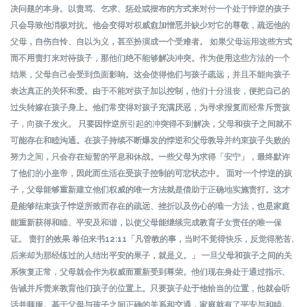
决问题的本身。以责骂、乞求、惩处或摆布的方式来对付一个处于悖逆的孩子
只会导致他消极对抗。他会变得对权威愈加憎恶并缺少对它的尊敬，疏远他的
父母，自伤自怜、自以为义，甚至扮演成一个受难者。 如果父母运用这些方式
而不用责打来对待孩子，那他们绝不能够解决冲突。作为使用这些方法的一个
结果，父母自己会受到负面影响。这会使得他们与孩子疏远，并且不能向孩子
表达真正的关怀和爱。由于不能对孩子加以控制，他们十分沮丧，便把自己的
过失转嫁在孩子身上。他们常变得对孩子充满厌恶，为寻求报复而经常斥责孩
子，向孩子发火。 只要因悖逆所引起的冲突得不到解决，父母和孩子之间就不
可能存在和睦沟通。在孩子持续不断爆发的悖逆和父母教导并约束孩子失败的
努力之间，只会存在短暂的平息和休战。一些父母为求得「安宁」，最终默许
了他们的小皇帝，因此而生活在受孩子控制的可悲状态中。 面对一个悖逆的孩
子，父母能够重新建立他们权威的唯一方法就是借助于正确地实施责打。这才
是能够结束孩子悖逆所致而存在的疏远、挫折以及伤心的唯一方法，也是家庭
能重新获得和睦、平安及和谐，以使父母能继续完成教育子女责任的唯一保
证。 责打的效果 希伯来书12:11「凡管教的事，当时不觉得快乐，反觉得愁苦,
后来却为那经练过的人结出平安的果子，就是义。」 一旦父母和孩子之间的关
系恢复正常，父母就会作为权威而重新受到尊荣。他们现在身处于通过指示、
告诫并斥责来教育他们孩子的位置上。只要孩子处于他恰当的位置，他就会听
话并顺服。基于父母与孩子之间正确的关系和交通，家庭就有了平安与和睦。