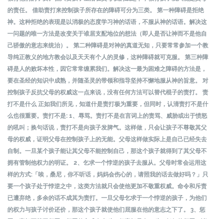
的责任。 借助责打来控制孩子所存在的障碍可分为三类。 第一种障碍是拒绝
神。这种拒绝的表现是以消极的态度学习神的话语，不服从神的话语。解决这
一问题的唯一方法是改变关于谁居支配地位的想法（即人是否让神而不是他自
己骄傲的意志来统治）。 第二种障碍是对神的真道无知，只要常常参加一个教
导纯正教义的地方教会以及天天有个人的灵修，这种障碍就可克服。 第三种障
碍是人的败坏本性，因它常常缠累我们。解决这一最为困难之障碍的方法是，
要在圣经的知识中成熟，并随圣灵的带领和指导坚持不懈地服从神的旨意。 对
控制孩子反抗父母的权威这一点来说，没有任何方法可以替代棍子的责打。 责
打不是什么 正如我们所见，知道什是责打极为重要，但同时，认清责打不是什
么也很重要。责打不是: 1、辱骂。责打不是在言词上的责骂、威胁或出于愤怒
的吼叫；换句话说，责打不是向孩子发脾气。这样做，只会让孩子不尊敬其父
母的权威，证明父母在控制孩子上的无能。父母这样做实际上是自己已经失去
自制。一旦某个孩子能让其父母不能控制自己，那这个孩子就得到了其父母不
拥有管制他权力的明证。 2、乞求一个悖逆的孩子去服从。父母时常会运用这
样的方式:「唉，桑尼，你不听话，妈妈会伤心的，请照我的话去做好吗？」只
要一个孩子处于悖逆之中，这类方法就只会使他更加不敬重权威。命令和斥责
已遭弃绝，多余的话不成其为责打。一旦父母乞求于一个悖逆的孩子，为他们
的权力与孩子讨价还价，那这个孩子就使他们屈服在他的意志之下了。 3、惩