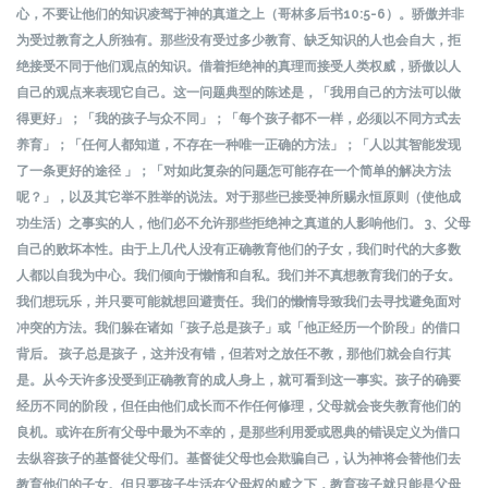
心，不要让他们的知识凌驾于神的真道之上（哥林多后书10:5-6）。骄傲并非
为受过教育之人所独有。那些没有受过多少教育、缺乏知识的人也会自大，拒
绝接受不同于他们观点的知识。借着拒绝神的真理而接受人类权威，骄傲以人
自己的观点来表现它自己。这一问题典型的陈述是，「我用自己的方法可以做
得更好」；「我的孩子与众不同」；「每个孩子都不一样，必须以不同方式去
养育」；「任何人都知道，不存在一种唯一正确的方法」；「人以其智能发现
了一条更好的途径 」；「对如此复杂的问题怎可能存在一个简单的解决方法
呢？」，以及其它举不胜举的说法。对于那些已接受神所赐永恒原则（使他成
功生活）之事实的人，他们必不允许那些拒绝神之真道的人影响他们。 3、父母
自己的败坏本性。由于上几代人没有正确教育他们的子女，我们时代的大多数
人都以自我为中心。我们倾向于懒惰和自私。我们并不真想教育我们的子女。
我们想玩乐，并只要可能就想回避责任。我们的懒惰导致我们去寻找避免面对
冲突的方法。我们躲在诸如「孩子总是孩子」或「他正经历一个阶段」的借口
背后。 孩子总是孩子，这并没有错，但若对之放任不教，那他们就会自行其
是。从今天许多没受到正确教育的成人身上，就可看到这一事实。孩子的确要
经历不同的阶段，但任由他们成长而不作任何修理，父母就会丧失教育他们的
良机。或许在所有父母中最为不幸的，是那些利用爱或恩典的错误定义为借口
去纵容孩子的基督徒父母们。基督徒父母也会欺骗自己，认为神将会替他们去
教育他们的子女。但只要孩子生活在父母权的威之下，教育孩子就只能是父母