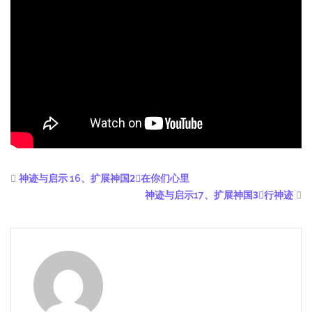
神迹与启示 16、扩展神国2⃣️在你们心里
神迹与启示17、扩展神国3⃣️行神迹