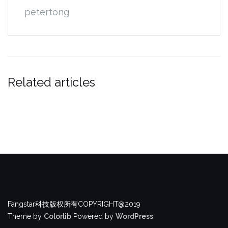
petertong
Related articles
Fangstar科技版权所有COPYRIGHT@2019
Theme by
Colorlib
Powered by
WordPress