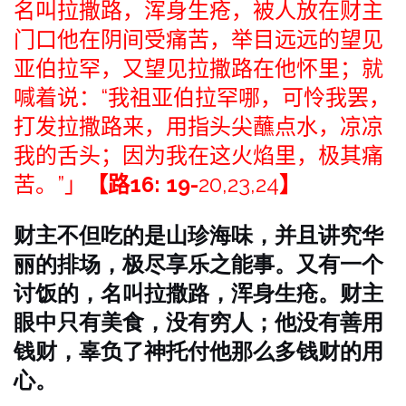
名叫拉撒路，浑身生疮，被人放在财主
门口他在阴间受痛苦，举目远远的望见
亚伯拉罕，又望见拉撒路在他怀里；就
喊着说：“我祖亚伯拉罕哪，可怜我罢，
打发拉撒路来，用指头尖蘸点水，凉凉
我的舌头；因为我在这火焰里，极其痛
苦。”」
【路16: 19-
20,23,24
】
财主不但吃的是山珍海味，并且讲究华
丽的排场，极尽享乐之能事。
又有一个
讨饭的，名叫拉撒路，
浑身生疮。
财主
眼中只有美食，没有穷人；他没有善用
钱财，辜负了神托付他那么多钱财的用
心。