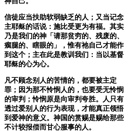
神自己。
信徒应当扶助软弱缺乏的人；又当记念
主耶稣的话说：施比受更为有福。
其实
乃是我们的神「请那贫穷的、残废的、
瘸腿的、瞎眼的」，惟有祂自己才能作
到这个；主在此是教训我们：当以基督
耶稣的心为心。
凡不顾念别人的苦情的，都要被主定
罪；因为那不怜悯人的，也要受无怜悯
的审判；怜悯原是向审判夸胜。
人只有
透过爱别人的行为表现，才能真正领悟
到爱神的意义。神国的赏赐是赐给那些
不计较报偿而甘心服事的人。