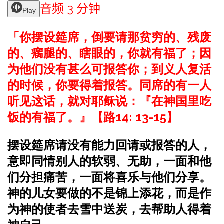
音频 3 分钟
Play
「你摆设筵席，倒要请那贫穷的、残废
的、瘸腿的、瞎眼的，你就有福了；因
为他们没有甚么可报答你；到义人复活
的时候，你要得着报答。同席的有一人
听见这话，就对耶稣说：『在神国里吃
饭的有福了。』【路14: 13-15】
摆设筵席请没有能力回请或报答的人，
意即同情别人的软弱、无助，一面和他
们分担痛苦，一面将喜乐与他们分享。
神的儿女要做的不是锦上添花，而是作
为神的使者去雪中送炭，去帮助人得着