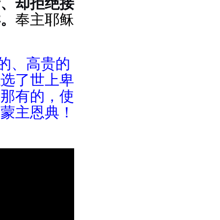
音、却拒绝接
样。
奉主耶稣
强的、高贵的
拣选了世上卑
掉那有的，
使
。蒙主恩典！