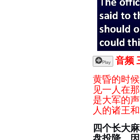
音频 
Play
黄昏的时候
见一人在那
是大军的声
人的诸王和
四个长大麻
盘投降，因