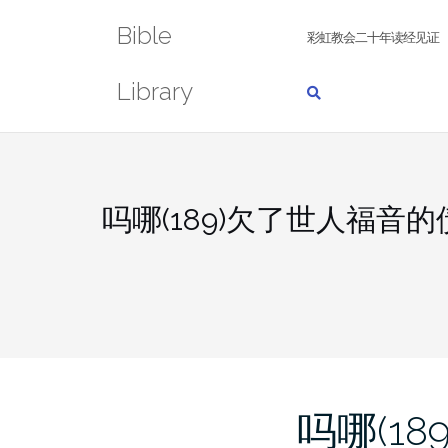
Skip
Bible
to
彩虹教会二十年读经见证
content
Library
吗哪(189)欠了世人福音的
吗哪(18