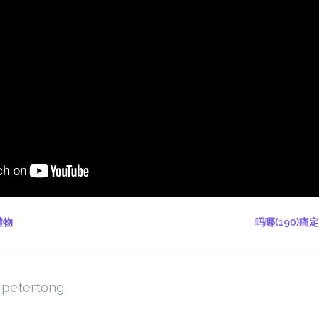
禮物
吗哪(190)
petertong