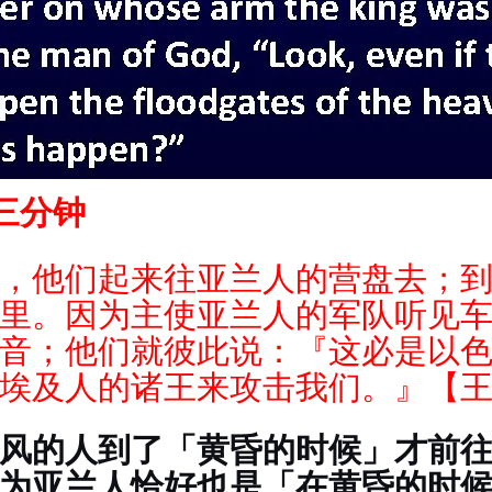
三分钟
，他们起来往亚兰人的营盘去；
里。因为主使亚兰人
的军队听见
音；他们就彼此说：『这必是以
埃及人的诸王来攻击我们。』【王下7
风的人到了「黄昏的时候」才前
为亚兰人恰好也是「在黄昏的时