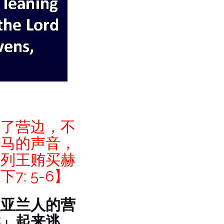
到了营边，不
车马的声音，
色列王贿买赫
: 5-6】
往亚兰人的营
候」起来逃