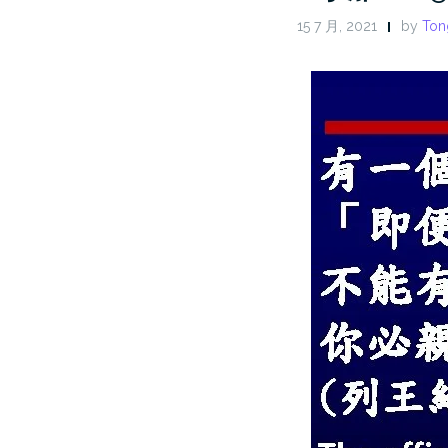
15 7 月, 2021
by
Ton