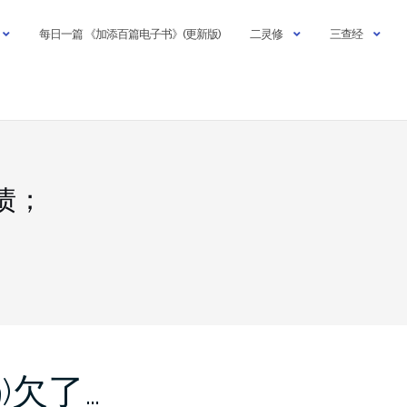
每日一篇 《加添百篇电子书》(更新版)
二灵修
三查经
债；
9)欠了…