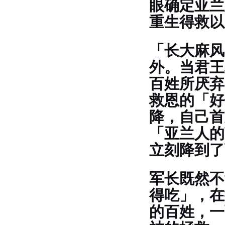
眼确定亚兰
重生得救以
「长大麻风
外。当君王
百姓所厌弃
救恩的「好
降，自己首
「亚兰人的
立刻降到了
军长既然不
得吃」，在
的百姓，一