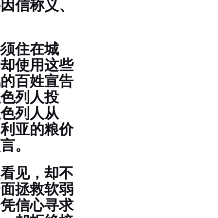
要因信称义、
必须住在城
神却使用这些
风的百姓宣告
以色列人投
以色列人从
马利亚的粮价
预言。
眼看见，却不
一面拯救软弱
会凭信心寻求