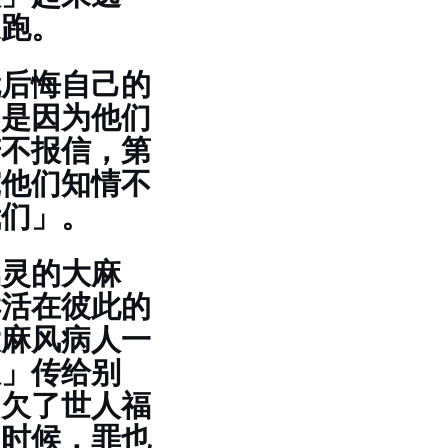
逃跑。
就后悔自己的
不是因为他们
若不报信，第
究他们知情不
我们」。
属灵的大麻
样活在彼此的
大麻风病人一
息」传给别
们欠了世人福
的时候，罪也