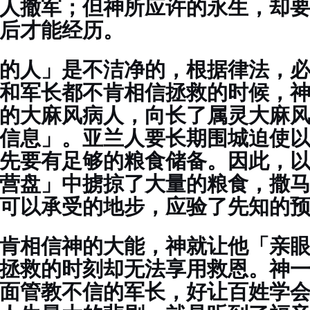
人撤军；但神所应许的永生，却
后才能经历。
的人」是不洁净的，根据律法，
和军长都不肯相信拯救的时候，
的大麻风病人，向长了属灵大麻
信息」。亚兰人要长期围城迫使
先要有足够的粮食储备。因此，
营盘」中掳掠了大量的粮食，撒
可以承受的地步，应验了先知的
肯相信神的大能，神就让他「亲
拯救的时刻却无法享用救恩。神
面管教不信的军长，好让百姓学