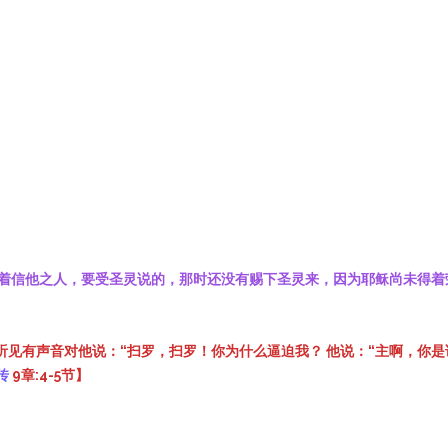
着信他之人，要受圣灵说的，那时还没有赐下圣灵来，因为耶稣尚未得着
，听见有声音对他说：“扫罗，扫罗！你为什么逼迫我？ 他说：“主啊，你是
传
9章:4-5节】