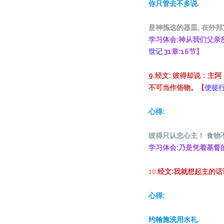
你只管去不多说.
是神
拣选
的器皿
,
在外邦
学习体会:神从我们父亲
世记
31章:16节】
9.经文: 彼得却说：
不可当作俗物。【
使徒
心得:
彼得只
认
忠心主
！
食物
学习体会:乃是凭着基督
10.
经文:我就想起主的
心得:
约翰施洗用水礼.