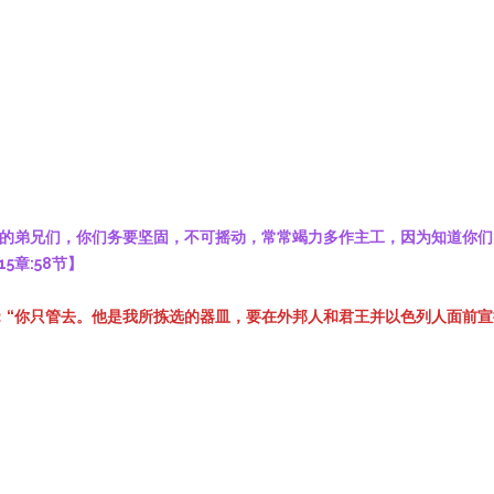
爱的弟兄们，你们务要坚固，不可摇动，常常竭力多作主工，因为知道你
15章:58节】
说：“你只管去。他是我所拣选的器皿，要在外邦人和君王并以色列人面前