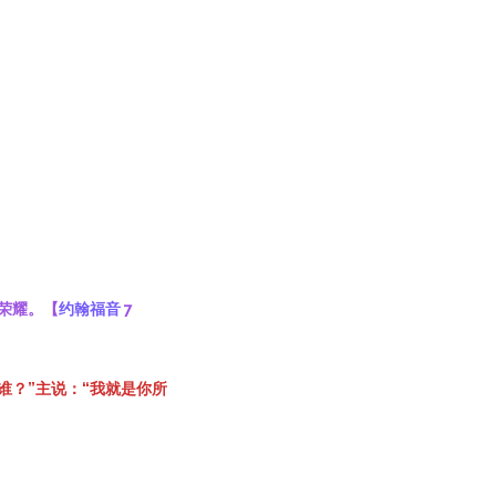
荣耀。【
约翰福音
7
谁？”主说：“我就是你所