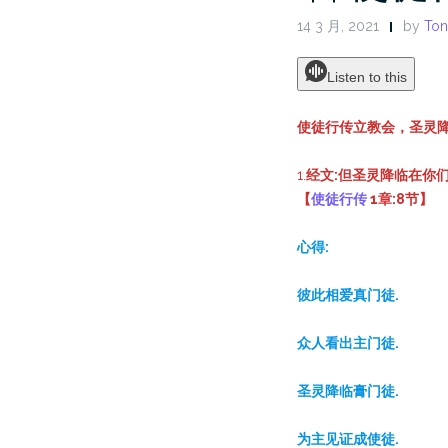
14 3 月, 2021
by
Ton
Listen to this
使徒行传立教会，圣灵
1.
经文:但圣灵降临在你
【
使徒行传
1章:8节】
心得:
彼此相爱真门徒.
众人看出主门徒.
圣灵降临膏门徒.
为主见证成使徒.