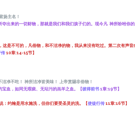
宣
扬
主名
！
所夺出来的一切财物，那就是我们和我们孩子们的。现今凡 神所吩咐你的
主阿，这是不可的，凡俗物，和不洁净的物，我从来没有吃过。第二次有声
行传
10章:14-15节】
不洁
净
不吃
！
神所洁
净
皆美味
！
上帝
赏
賜非俗物
！
的宝血，如同无瑕疵、无玷污的羔羊之血。【
彼得前书
1章:19节】
话说：约翰是用水施洗，但你们要受圣灵的洗。【
使徒行传
11章:16节】