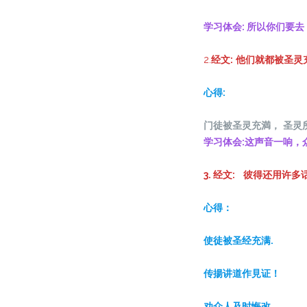
学习体会: 所以你们要
2.
经文:
他们就都被圣灵
心得:
门徒被圣灵充満
，
圣灵
学习体会:这声音一响
3. 经文: 彼得还用
心得：
使徒被圣经充满.
传揚讲道作見证！
劝众人及时悔改.