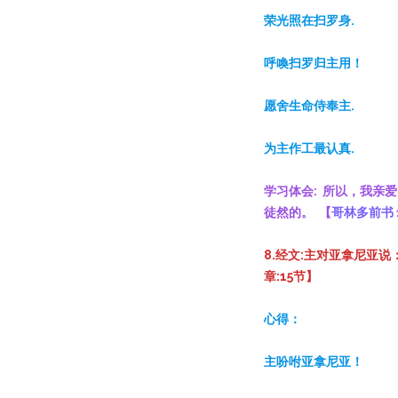
荣光照在扫罗身.
呼喚扫罗归主用！
愿舍生命侍奉主.
为主作工最认真.
学习体会: 所以，我亲
徒然的。 【
哥林多前书
8.经文:主对亚拿尼亚
章:15节】
心得：
主吩咐亚拿尼亚！