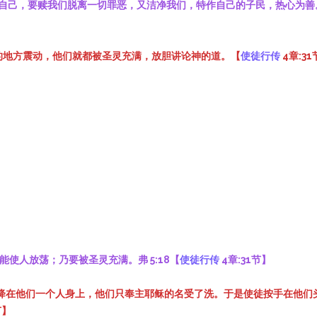
自己，要赎我们脱离一切罪恶，又洁净我们，特作自己的子民，热心为善。
会的地方震动，他们就都被圣灵充满，放胆讲论神的道。【
使徒行传
4章:3
能使人放荡；乃要被圣灵充满。弗 5:18【
使徒行传
4章:31节】
有降在他们一个人身上，他们只奉主耶稣的名受了洗。于是使徒按手在他们
节】