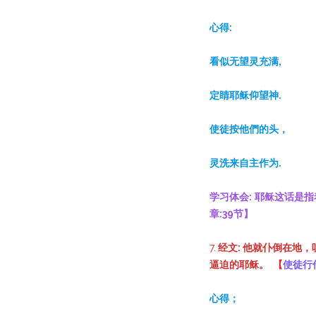
心得:
看似无望灵充满,
定睛耶稣仰望神.
使徒按他們的头，
灵洗来自主作为.
学习体会:
耶稣这话是指
章:39节】
7.
经文: 他就仆倒在地
逼迫的耶稣。 【
使徒行
心得；