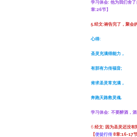
学习体会:
他为我们舍了
章:26节】
5.经文:祷告完了，聚
心得:
圣灵充满得能力，
有胆有力传福音;
肯求圣灵常充满，
奔跑天路救灵魂.
学习体会: 不要醉酒，酒
6.
经文: 因为圣灵还没
【
使徒行传
8章:16-17