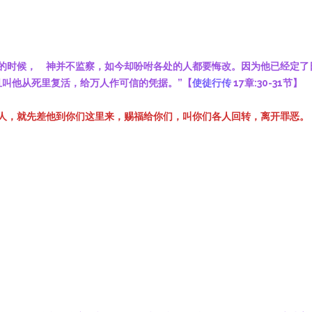
知的时候， 神并不监察，如今却吩咐各处的人都要悔改。因为他已经定
且叫他从死里复活，给万人作可信的凭据。”【
使徒行传
17章:30-31节】
人，就先差他到你们这里来，赐福给你们，叫你们各人回转，离开罪恶。