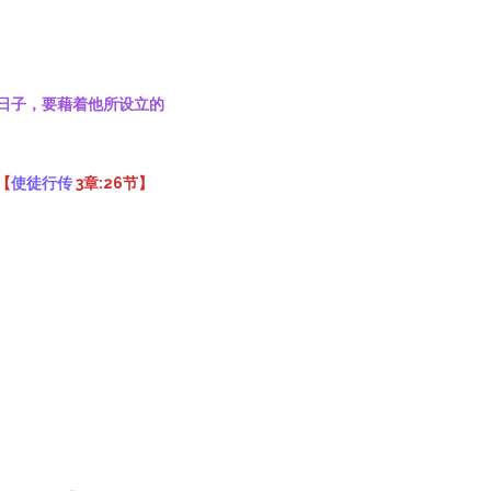
了日子，要藉着他所设立的
【
使徒行传
3章:26节】