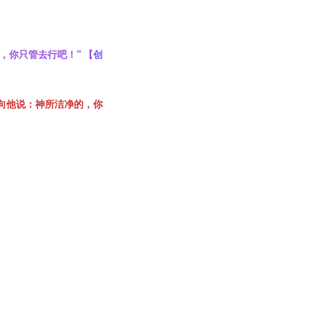
，你只管去行吧！” 【
创
音向他说：神所洁净的，你