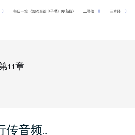
每日一篇 《加添百篇电子书》(更新版)
二灵修
三查经
第11章
徒行传音频…