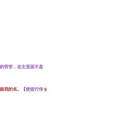
们的劳苦，在主里面不是
宣扬我的名。【
使徒行传
9