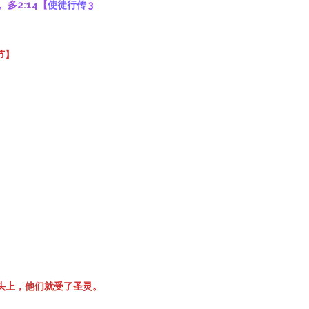
多2:14【
使徒行传
3
1节】
头上，他们就受了圣灵。