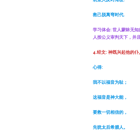
救己脱离弯时代.
学习体会: 世人蒙昧无
人按公义审判天下，并
4.经文:
神既兴起他的仆
心得:
我不以福音
为
耻；
这
福音是神大能，
要救一切相信的，
先犹太后希腊人。