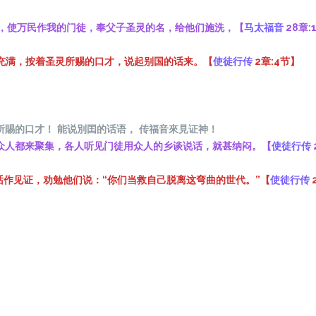
去，使万民作我的门徒，奉父子圣灵的名，给他们施洗，【
马太福音
28章:
充满，按着圣灵所赐的口才，说起别国的话来。【
使徒行传
2章:4节】
所賜的口才
！
能
说
別
囯
的
话语
，
传
福音來見
证
神
！
，众人都来聚集，各人听见门徒用众人的乡谈说话，就甚纳闷。【
使徒行传
许多话作见证，劝勉他们说：“你们当救自己脱离这弯曲的世代。”【
使徒行传