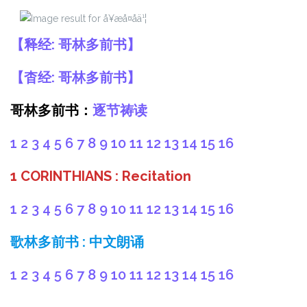
【
释经:
哥林多前书
】
【
杳经:
哥林多前书
】
哥林多前书：
逐节祷读
1
2
3
4
5
6
7
8
9
10
11
12
13
14
15
16
1 CORINTHIANS : Recitation
1
2
3
4
5
6
7
8
9
10
11
12
13
14
15
16
歌林多前书 : 中文朗诵
1
2
3
4
5
6
7
8
9
10
11
12
13
14
15
16