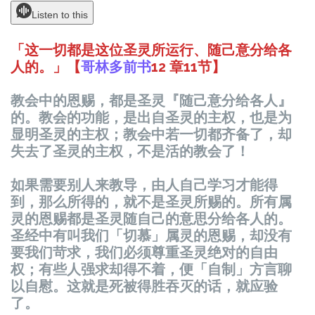
Listen to this
「这一切都是这位圣灵所运行、随己意分给各
人的。」【
哥林多前书
12
章
11
节
】
教会中的恩赐，都是圣灵『随己意分给各人』
的。教会的功能，是出自圣灵的主权，也是为
显明圣灵的主权；教会中若一切都齐备了，却
失去了圣灵的主权，不是活的教会了！
如果需要别人来教导，由人自己学习才能得
到，那么所得的，就不是圣灵所赐的。所有属
灵的恩赐都是圣灵随自己的意思分给各人的。
圣经中有叫我们「切慕」属灵的恩赐，却没有
要我们苛求，我们必须尊重圣灵绝对的自由
权；有些人强求却得不着，便「自制」方言聊
以自慰。这就是死被得胜吞灭的话，就应验
了。