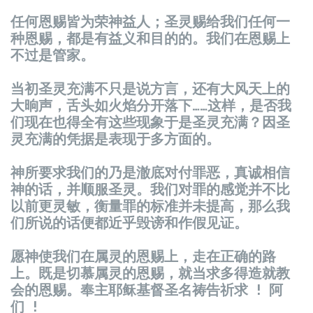
任何恩赐皆为荣神益人；圣灵赐给我们任何一
种恩赐，都是有益义和目的的。我们在恩赐上
不过是管家。
当初圣灵充满不只是说方言，还有大风天上的
大晌声，舌头如火焰分开落下……这样，是否我
们现在也得全有这些现象于是圣灵充满？因圣
灵充满的凭据是表现于多方面的。
神所要求我们的乃是澈底对付罪恶，真诚相信
神的话，并顺服圣灵。我们对罪的感觉并不比
以前更灵敏，衡量罪的标准并未提高，那么我
们所说的话便都近乎毁谤和作假见证。
愿神使我们在属灵的恩赐上，走在正确的路
上。既是切慕属灵的恩赐，就当求多得造就教
会的恩赐。奉主耶稣基督圣名祷告祈求 ! 阿
们 !