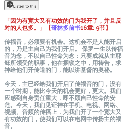
Listen to this
「因为有宽大又有功效的门为我开了，并且反
对的人也多。」【
哥林多前书
16
章
: 9
节
】
传
福音，必
须
要有机会。
这
机会不是人能开启
的，乃是主自己
为
我
们
开启。 保
罗
一生以
传
福
音
为
念，不以自己性命
为
念：只要成就从主耶
稣
所
领
受的
职
事，他在捆
锁
之中，用祷告，求
神
给
他
们
开
传
道的门，能以
讲
基督的奥秘。
今天，主已
经给
我
们
开启了
传
福音的门，没有
一个
时
期，能比今天的机会更好，更大。我
们
应
感到自身
责
任重大，即不
顾
自己性命的安
危。今天，我
们见证
神在手机、
电视
、网
络
、
视频
、音
频
的
传
播上，
为
我
们
开了一个
宽
大又
有功效的门，使我
们
可以在
电
网中
传扬
主的福
音。