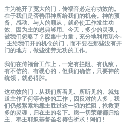
主
为
祂开了
宽
大的门，
传
福音必定有功效的。
在于我
们
是否善用神所
给
我
们
的机会。神的
预
备
、感
动
、与人的
顺
从，就必使工作
发
生功
效。因
为
主的恩典够用。今天，多少的灵魂，
被我
们
忽略了？
应
集中力量，充分地利用
现
今-
-主
给
我
们
开的机
仓
的门，而不要在那些没有开
门的地方，做些徒
劳
无功的工作。
我
们
在
传
福音工作上，一定有
拦
阻、有仇
敌
，
有不信的、有硬心的，但我
们
确信，只要神的
统领
，就必得
胜
。
这
功效的门，从我
们
所看
见
、所听
见
的、就知
道主作了何等奇妙的工作，因反
对
的人多，我
们
仍然
紧紧
地靠主
胜过这
一切的
拦
阻，
抢
救更
多的灵魂，
归
在主的名下。愿一切荣耀都
归给
主。奉主耶
稣
基督圣名祷告祈求 ! 阿
们
!