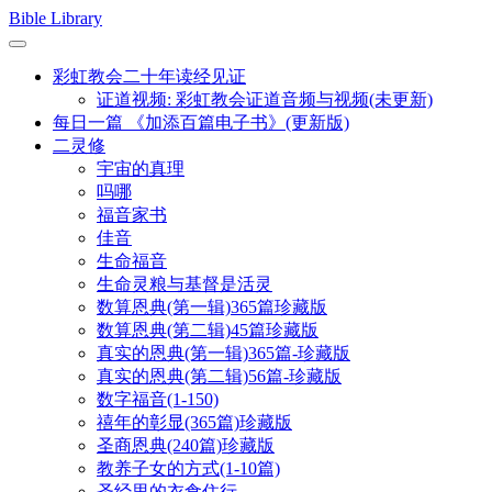
Skip
Bible Library
to
content
彩虹教会二十年读经见证
证道视频: 彩虹教会证道音频与视频(未更新)
每日一篇 《加添百篇电子书》(更新版)
二灵修
宇宙的真理
吗哪
福音家书
佳音
生命福音
生命灵粮与基督是活灵
数算恩典(第一辑)365篇珍藏版
数算恩典(第二辑)45篇珍藏版
真实的恩典(第一辑)365篇-珍藏版
真实的恩典(第二辑)56篇-珍藏版
数字福音(1-150)
禧年的彰显(365篇)珍藏版
圣商恩典(240篇)珍藏版
教养子女的方式(1-10篇)
圣经里的衣食住行