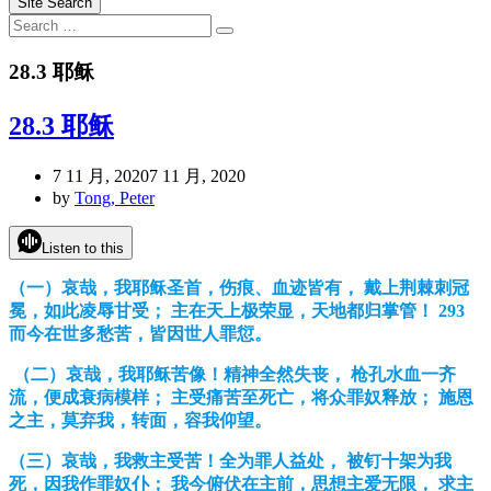
Site Search
Search
Search
for:
28.3 耶稣
28.3 耶稣
7 11 月, 2020
7 11 月, 2020
by
Tong, Peter
Listen to this
（一）哀哉，我耶稣圣首，伤痕、血迹皆有， 戴上荆棘刺冠
冕，如此凌辱甘受； 主在天上极荣显，天地都归掌管！ 293
而今在世多愁苦，皆因世人罪愆。
（二）哀哉，我耶
稣
苦像！精神全然失
丧
，
枪
孔水血一
齐
流，便成衰病模
样
； 主受痛苦至死亡，将众罪奴
释
放； 施恩
之主，莫弃我，
转
面，容我仰望。
（三）哀哉，我救主受苦！全
为
罪人益
处
， 被
钉
十架
为
我
死，因我作罪奴仆； 我今俯伏在主前，思想主
爱
无限， 求主