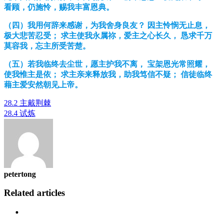
看
顾
，仍施怜，
赐
我丰富恩典。
（四）我用何辞来感
谢
，
为
我舍身良友？ 因主怜
悯
无止息，
极大悲苦忍受； 求主使我永属祢，
爱
主之心
长
久，
恳
求千万
莫容我，忘主所受苦楚。
（五）若我
临终
去
尘
世，愿主
护
我不离， 宝架恩光常照耀，
使我惟主是依； 求主
亲
来
释
放我，助我
笃
信不疑； 信徒
临终
藉主
爱
安然朝
见
上帝。
28.2 主戴荆棘
28.4 试炼
petertong
Related articles
Previous