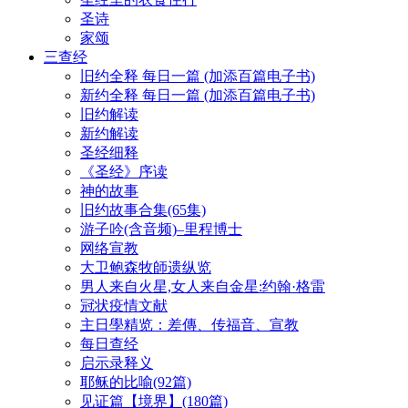
圣诗
家颂
三查经
旧约全释 每日一篇 (加添百篇电子书)
新约全释 每日一篇 (加添百篇电子书)
旧约解读
新约解读
圣经细释
《圣经》序读
神的故事
旧约故事合集(65集)
游子吟(含音频)–里程博士
网络宣教
大卫鲍森牧師遗纵览
男人来自火星,女人来自金星:约翰·格雷
冠状疫情文献
主日學精览：差傳、传福音、宣教
每日查经
启示录释义
耶稣的比喻(92篇)
见证篇【境界】(180篇)