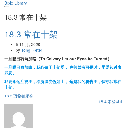
Skip
Bible Library
to
content
18.3 常在十架
18.3 常在十架
5 11 月, 2020
by
Tong, Peter
一旦眼目
转
向加略
（To Calvary Let our Eyes be Turned）
一旦眼目向加略，我心镕于十架爱， 在彼曾有可畏时，柔爱剋过魔
罪恶。
我要永远注视主，祢所得变色如土， 这是我的祷告主，保守我常在
十架。
18.2 万物都服祢
18.4 攀登圣山