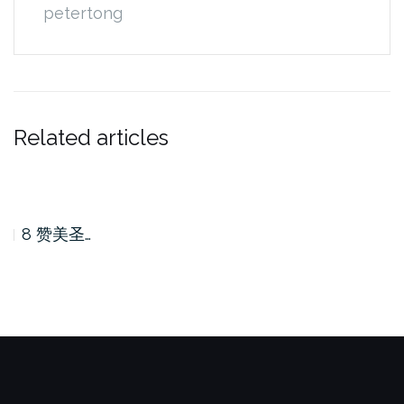
petertong
Related articles
8 赞美圣…