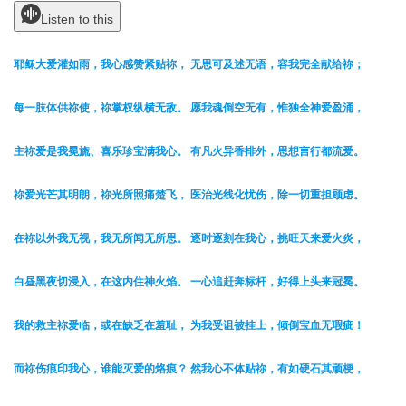
Listen to this
耶稣大爱灌如雨，我心感赞紧贴祢， 无思可及述无语，容我完全献给祢；
每一肢体供祢使，祢掌权纵横无敌。 愿我魂倒空无有，惟独全神爱盈涌，
主祢爱是我冕旒、喜乐珍宝满我心。 有凡火异香排外，思想言行都流爱。
祢爱光芒其明朗，祢光所照痛楚飞， 医治光线化忧伤，除一切重担顾虑。
在祢以外我无视，我无所闻无所思。 逐时逐刻在我心，挑旺天来爱火炎，
白昼黑夜切浸入，在这内住神火焰。 一心追赶奔标杆，好得上头来冠冕。
我的救主祢爱临，或在缺乏在羞耻， 为我受诅被挂上，倾倒宝血无瑕疵！
而祢伤痕印我心，谁能灭爱的烙痕？ 然我心不体贴祢，有如硬石其顽梗，