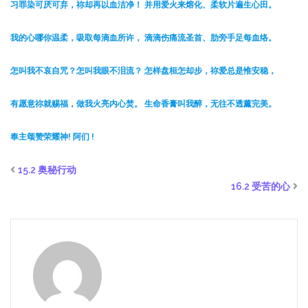
习罪染可厌可弃，祢却再以血洁净！ 并用爱火来熔化、柔软片遍生心田。
我的心哪你温柔，吸取每滴血所许， 滴滴伤痛流圣首、肋旁手足每血络。
怎叫我不哀自咒？怎叫我眼不泪流？ 怎样盘桓怎却步，祢爱总是惟安稳，
有愿意祢就赐福，做我火亮内心焚。 生命香膏叫我醉，无往不透薰完美。
奉主颂赞荣耀神! 阿们 !
15.2 奥秘行动
16.2 受苦的心