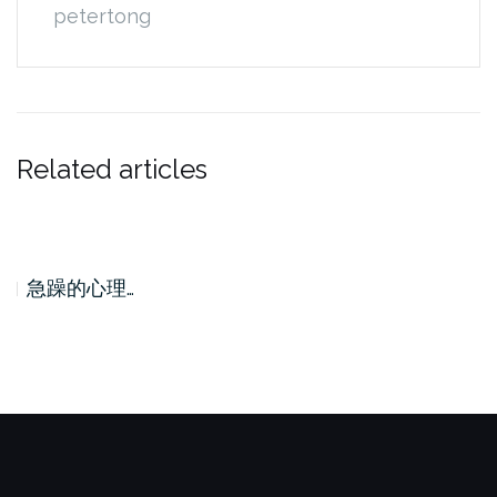
petertong
Related articles
急躁的心理…