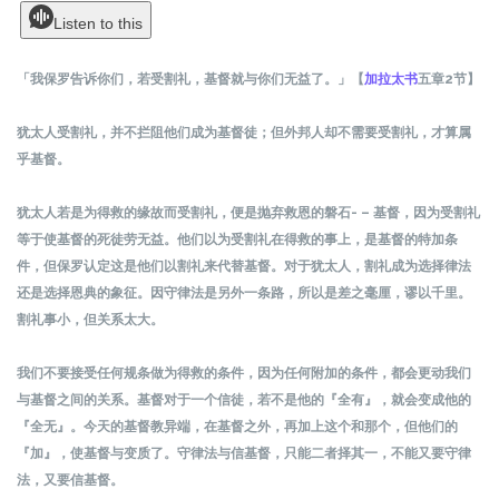
Listen to this
「我保罗告诉你们，若受割礼，基督就与你们无益了。」【
加拉太书
五
章
2
节
】
犹太人受割礼，并不拦阻他们成为基督徒；但外邦人却不需要受割礼，才算属
乎基督。
犹太人若是为得救的缘故而受割礼，便是抛弃救恩的磐石- – 基督，因为受割礼
等于使基督的死徒劳无益。他们以为受割礼在得救的事上，是基督的特加条
件，但保罗认定这是他们以割礼来代替基督。对于犹太人，割礼成为选择律法
还是选择恩典的象征。因守律法是另外一条路，所以是差之毫厘，谬以千里。
割礼事小，但关系太大。
我们不要接受任何规条做为得救的条件，因为任何附加的条件，都会更动我们
与基督之间的关系。基督对于一个信徒，若不是他的『全有』，就会变成他的
『全无』。今天的基督教异端，在基督之外，再加上这个和那个，但他们的
『加』，使基督与变质了。守律法与信基督，只能二者择其一，不能又要守律
法，又要信基督。