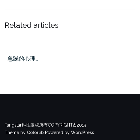
Related articles
急躁的心理…
Fangstar科技版权所有COPYRIGHT@2019
Theme by
Colorlib
Powered by
WordPress