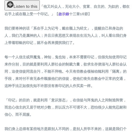
Listen to this
「他又叫众人，无论大小、贫富、自主的、为奴的，都在
右手上或在额上受一个印记。」【
啟示錄
十三
章
16節】
我们要将神的话「系在手上为记号，戴在额上为经文」，提醒自己和身边的
人，我们乃是属神的人；并且日夜思想又表现在生活为人上，叫人看出我们身
上带着耶稣的印记，就不会再来搅扰我们了。
每一个人信主或拜魔鬼，神知，鬼也知，本来不需要印记，但假先知使用印记
来作分别，目的就是要利用人群社会的制裁力量，欲求生存便须与人群社会认
同，迫使信徒同流合污，不能不拜牠。今天有些教会领袖动辄利用「隔离」的
手段，来对付不肯无条件顺服他们的信徒，使他们丧失在教会中正常的交通，
这种手法正如假先知不许那没有兽印记的人作买卖一样。
「印记」的目的，就是利用「意识形态」，在信徒与拜鬼的人之间制造阵营，
而忠心信主的又居于绝对少数，所以压力不可谓不大，恐怕很少人能凭忍耐和
信心、而不屈服。
我们身上总得有某些地方是跟别人不同的，是别人所学不来的，这就是我们个