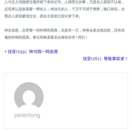
人与主之间隐密交通所留下来的记号。人得罪主的事，乃是在人面前不认祂，
反而承认是敌基督一帮的人；相信主的人，千万不可碍于情势，随口胡说，企
图在人面前蒙混过去，因在主面前已经记录下来。
神在发怒，总带着一些怜悯和恩典，但是有一天，神将会是全然忿怒，没有丝
毫的怜悯和恩典。奉主耶稣基督圣名祷告祈求 ! 阿们 !
佳音(259）神与我一同坐席
佳音(261）尊敬掌权者
petertong