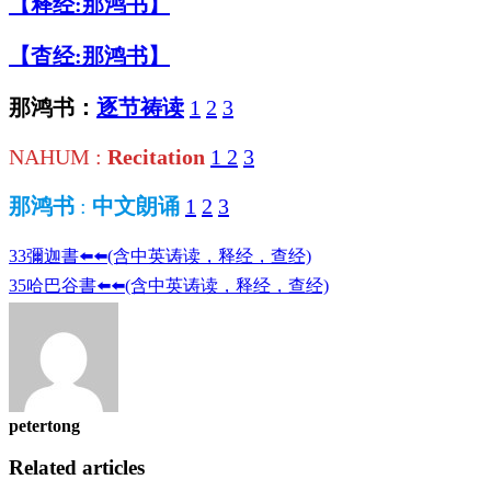
【
释经:
那鸿书
】
【
杳经:
那鸿书
】
那鸿书：
逐节祷读
1
2
3
NAHUM :
Recitation
1
2
3
那鸿书
:
中文朗诵
1
2
3
33彌迦書⬅️⬅️(含中英诪读，释经，查经)️
35哈巴谷書⬅️⬅️(含中英诪读，释经，查经)️
petertong
Related articles