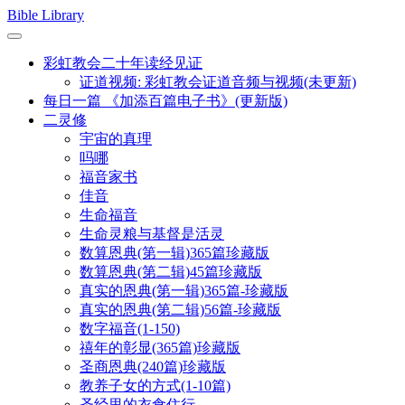
Skip
Bible Library
to
content
彩虹教会二十年读经见证
证道视频: 彩虹教会证道音频与视频(未更新)
每日一篇 《加添百篇电子书》(更新版)
二灵修
宇宙的真理
吗哪
福音家书
佳音
生命福音
生命灵粮与基督是活灵
数算恩典(第一辑)365篇珍藏版
数算恩典(第二辑)45篇珍藏版
真实的恩典(第一辑)365篇-珍藏版
真实的恩典(第二辑)56篇-珍藏版
数字福音(1-150)
禧年的彰显(365篇)珍藏版
圣商恩典(240篇)珍藏版
教养子女的方式(1-10篇)
圣经里的衣食住行