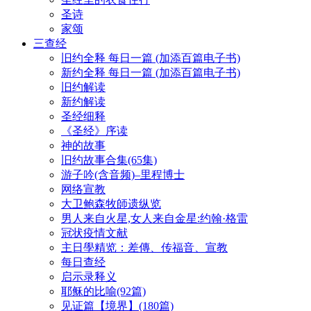
圣诗
家颂
三查经
旧约全释 每日一篇 (加添百篇电子书)
新约全释 每日一篇 (加添百篇电子书)
旧约解读
新约解读
圣经细释
《圣经》序读
神的故事
旧约故事合集(65集)
游子吟(含音频)–里程博士
网络宣教
大卫鲍森牧師遗纵览
男人来自火星,女人来自金星:约翰·格雷
冠状疫情文献
主日學精览：差傳、传福音、宣教
每日查经
启示录释义
耶稣的比喻(92篇)
见证篇【境界】(180篇)