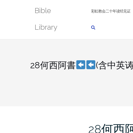
Skip
Bible
to
彩虹教会二十年读经见证
content
Library
28何西阿書
(含中英
28何西