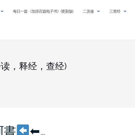
每日一篇 《加添百篇电子书》(更新版)
二灵修
三查经
诪读，释经，查经)
阿書
⬅…