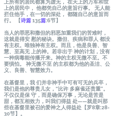
上所有的居民都算为虚无， 在天上的万军和世
上的居民中， 他都凭自己的意旨行事。 无人能
拦住他手，在一切的深处， 都随自己的意旨而
行。 【
诗篇
135
篇
:6节】
当人的罪恶和撒但的邪恶加重我们的苦难时，
这就是得安 慰的秘诀。撒但、疾病和罪人 都没
有主权。唯独神有主权。而且，他是良善、智
慧、至高无 上的神。若非出于 神的计划，没有
一种病毒能传播开来。神的主权无微不至。不
要惧怕。 神无微不至 的主权都为他的圣洁、公
义、良善、智慧效力。
在基督里，我 们并非神手中可有可无的兵卒，
我们是他的尊贵儿女，“比许 多麻雀还贵重”。
不仅仅是保 守，而是确保万事，无论是苦是
甜，都互相效力，叫我们得益 处——就是叫那
些在基督里被召的爱神之人得益处
【
罗8
章
:28-
30
节
】
。