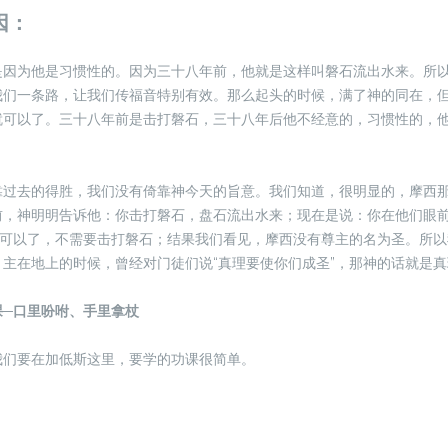
因：
是因为他是习惯性的。因为三十八年前，他就是这样叫磐石流出水来。所
我们一条路，让我们传福音特别有效。那么起头的时候，满了神的同在，
就可以了。三十八年前是击打磐石，三十八年后他不经意的，习惯性的，
靠过去的得胜，我们没有倚靠神今天的旨意。我们知道，很明显的，摩西
前，神明明告诉他：你击打磐石，盘石流出水来；现在是说：你在他们眼
就可以了，不需要击打磐石；结果我们看见，摩西没有尊主的名为圣。所
主在地上的时候，曾经对门徒们说“真理要使你们成圣”，那神的话就是真
功课─口里吩咐、手里拿杖
我们要在加低斯这里，要学的功课很简单。