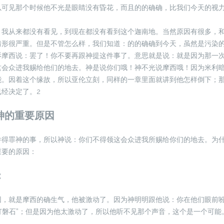
以可见那个时候他不光是眼睛没有昏花，而且的的确确，比我们今天的视
，我从来都没有看见，到现在都没有看到这个迦南地。当然原因有很多，
情形很严重。但是不管怎么样，我们知道：的的确确到今天，虽然是污染
诉摩西说：罢了！你不要再跟神提这件事了。意思就是说：就是因为那一
这会众进我赐给他们的地去。神是说你们哦！神不光说摩西哦！因为米利
能。因着这个缘故，所以亚伦立刻，同样的一章里面就讲到他怎样倒下；
经决定了。2
神的重要原因
件得罪神的事，所以神说：你们不得领这会众进我所赐给你们的地去。为
重要的原因：
：
因，就是摩西的确生气，他被激动了。因为神明明跟他说：你在他们眼前
击打磐石”；但是因为他太激动了，所以他听不见那个声音，这个是一个可能