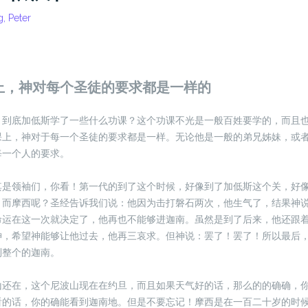
, Peter
课上，神对每个圣徒的要求都是一样的
：到底加低斯学了一些什么功课？这个功课不光是一般百姓要学的，而且
课上，神对于每一个圣徒的要求都是一样。无论他是一般的弟兄姊妹，或
每一个人的要求。
其是领袖们，你看！第一代的到了这个时候，好像到了加低斯这个关，好
。而摩西呢？圣经告诉我们说：他因为击打磐石两次，他生气了，结果神
命运在这一次就决定了，他再也不能够进迦南。虽然是到了后来，他还跟
神，希望神能够让他过去，他再三哀求。但神说：罢了！罢了！所以最后
到整个的迦南。
山还在，这个尼波山现在在约旦，而且如果天气好的话，那么的的确确，
看的话，你的确能看到迦南地。但是不要忘记！摩西是在一百二十岁的时