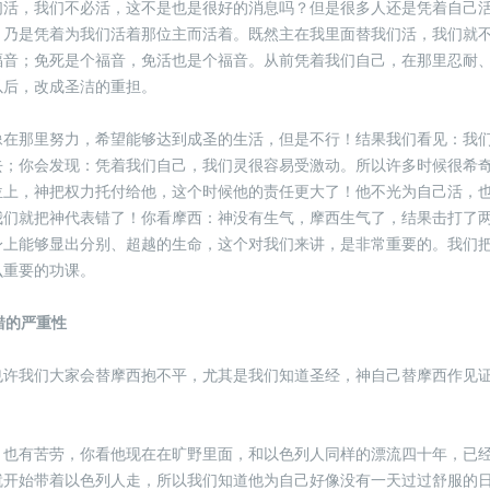
们活，我们不必活，这不是也是很好的消息吗？但是很多人还是凭着自己
，乃是凭着为我们活着那位主而活着。既然主在我里面替我们活，我们就
福音；免死是个福音，免活也是个福音。从前凭着我们自己，在那里忍耐
以后，改成圣洁的重担。
像在那里努力，希望能够达到成圣的生活，但是不行！结果我们看见：我
去；你会发现：凭着我们自己，我们灵很容易受激动。所以许多时候很希
位上，神把权力托付给他，这个时候他的责任更大了！他不光为自己活，
我们就把神代表错了！你看摩西：神没有生气，摩西生气了，结果击打了
身上能够显出分别、超越的生命，这个对我们来讲，是非常重要的。我们
么重要的功课。
错的严重性
也许我们大家会替摩西抱不平，尤其是我们知道圣经，神自己替摩西作见
，也有苦劳，你看他现在在旷野里面，和以色列人同样的漂流四十年，已
就开始带着以色列人走，所以我们知道他为自己好像没有一天过过舒服的