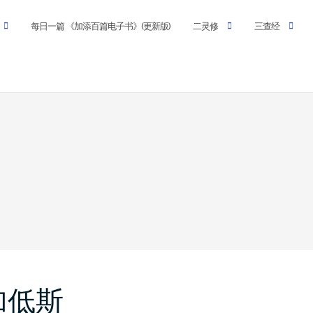
每日一篇 《加添百篇电子书》(更新版)
二灵修
三查经
加低斯