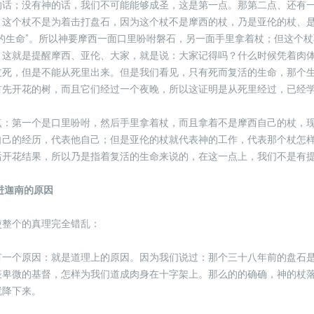
的话；没有神的话，我们不可能能够成圣，这是第一点。那第二点、还有
。这个杖不是为着击打盘石，因为这个杖不是摩西的杖，乃是亚伦的杖、
的生命”。所以神要摩西一面口里吩咐磐石，另一面手里拿着杖；但这个
。这就是提醒摩西、亚伦、大家，就是说：大家记得吗？什么时候凭着肉
过死，但是不能从死里出来。但是我们看见，只有死而复活的生命，那个
首先开花的树，而且它们经过一个夜晚，所以这证明是从死里经过，已经
点：第一个是口里吩咐，然后手里拿着杖，而且拿着不是摩西自己的杖，
自己的经历，代表他自己；但是亚伦的杖就代表神的工作，代表那个杖怎
后开花结果，所以乃是指着复活的生命来说的，在这一点上，我们不是有
进迦南的原因
使整个的真理完全错乱：
有一个原因：就是道理上的原因。因为我们说过：那个三十八年前的盘石
表卑微的基督，怎样为我们道成肉身在十字架上。那么的的确确，神的杖
就降下来。