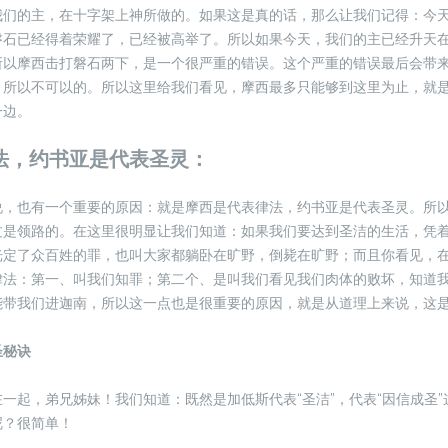
我们的主，在十字架上神所做的。如果这是真的话，那么让我们记得：今
磐石已经得着荣耀了，已经被高举了。所以如果今天，我们的主已经升天
所以摩西击打磐石两下，是一个很严重的错误。这个严重的错误最后会带
，所以不可以的。所以这里给我们看见，摩西最多只能够到这里为止，就
一边。
法，约书亚是代表圣灵：
说，也有一个重要的原因：就是摩西是代表律法，约书亚是代表圣灵。所
过是领路的。在这里很明显让我们知道：如果我们要达到圣洁的生活，凭
光定了众百姓的罪，也叫大家都躺卧在旷野，倒毙在旷野；而且你看见，
律法：第一、叫我们知罪；第二个、是叫我们看见我们肉体的败坏，知道
能带我们进迦南，所以这一点也是很重要的原因，就是从道理上来说，这
圣秘诀
一起，弟兄姊妹！我们知道：既然是加低斯代表“圣洁”，代表“因信成圣
呢？很简单！