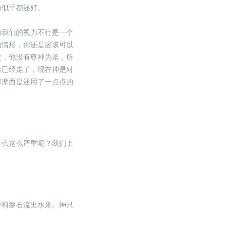
力似乎都还好。
和我们的视力不行是一个
的情形，你还是应该可以
次，他没有尊神为圣，所
暗已经走了，现在神是对
那摩西是还用了一点点的
什么这么严重呢？我们上
吩咐磐石流出水来。神只
。