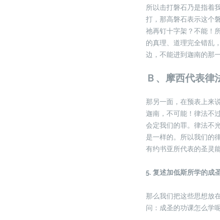
所以击打磐石乃是指着
打，那高磐石表示这个
祂再钉十字架？不能！
的真理、道理完全错乱
边，不能进到迦南的那
Ｂ、摩西代表律
那另一面，在预表上来
迦南，不可能！律法不
会定我们的罪。律法不
是一样的。所以我们的
有约书亚所代表的圣灵
5. 复述加低斯所学的成
那么我们把这些思想放在
问：成圣的功课怎么学