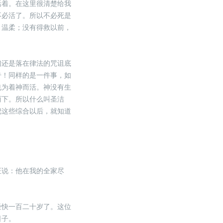
活着。在这里很清楚给我
不必活了。所以不必死是
、温柔；没有得救以前，
们还是落在律法的咒诅底
奇！同样的是一件事，如
也为着神而活。神没有生
两下。所以什么叫圣洁
把这些综合以后，就知道
证说：他在我的全家尽
经快一百二十岁了。这位
日子。