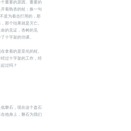
一个重要的原因、重要的
是开着熟杏的杖；换一句
杖不是为着击打用的，那
体，那个结果就是灭亡。
生命的见证，杏树的见
学了十字架的功课。
现在拿着的是亚伦的杖。
样经过十字架的工作，经
提起过吗？
是低磐石，现在这个盘石
落在他身上，磐石为我们