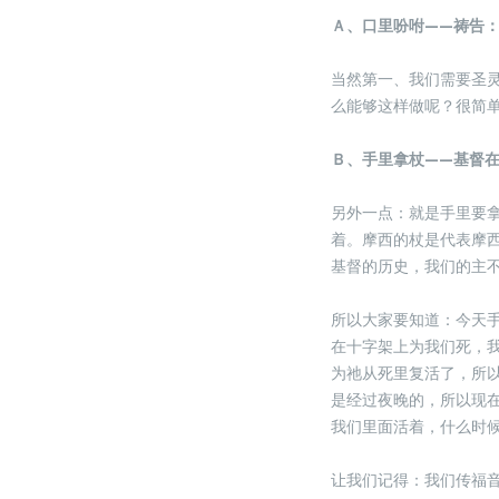
Ａ、口里吩咐——祷告
当然第一、我们需要圣
么能够这样做呢？很简
Ｂ、手里拿杖——基督
另外一点：就是手里要
着。摩西的杖是代表摩
基督的历史，我们的主
所以大家要知道：今天
在十字架上为我们死，
为祂从死里复活了，所
是经过夜晚的，所以现
我们里面活着，什么时
让我们记得：我们传福