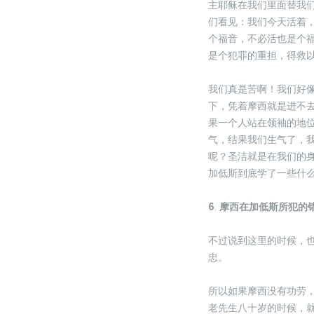
主耶稣在我们里面替我
们看见：我们今天活着
个福音，不必活也是个
是个犯罪的重担，得救
我们真是苦啊！我们好
下，凭着摩西就是进不
果一个人站在领袖的地
气，结果我们生气了，
呢？圣洁就是在我们的
加低斯到底学了一些什
6
.
摩西在加低斯所犯的
不过说到这里的时候，
忠。
所以如果摩西没有功劳
老先生八十岁的时候，