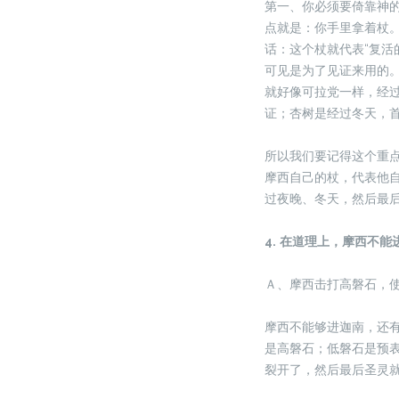
第一、你必须要倚靠神
点就是：你手里拿着杖
话：这个杖就代表“复活
可见是为了见证来用的
就好像可拉党一样，经
证；杏树是经过冬天，
所以我们要记得这个重
摩西自己的杖，代表他
过夜晚、冬天，然后最
4.
在道理上，摩西不能
Ａ、摩西击打高磐石，
摩西不能够进迦南，还
是高磐石；低磐石是预
裂开了，然后最后圣灵