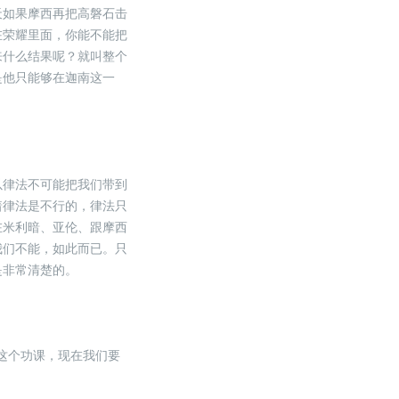
天如果摩西再把高磐石击
在荣耀里面，你能不能把
来什么结果呢？就叫整个
是他只能够在迦南这一
以律法不可能把我们带到
着律法是不行的，律法只
在米利暗、亚伦、跟摩西
我们不能，如此而已。只
是非常清楚的。
”这个功课，现在我们要