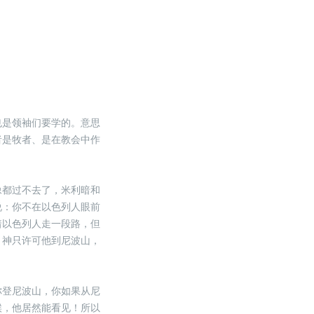
也是领袖们要学的。意思
者是牧者、是在教会中作
像都过不去了，米利暗和
说：你不在以色列人眼前
着以色列人走一段路，但
，神只许可他到尼波山，
你登尼波山，你如果从尼
候，他居然能看见！所以