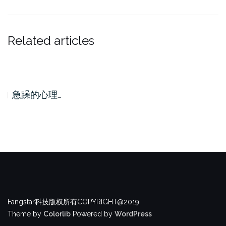
Related articles
急躁的心理…
Fangstar科技版权所有COPYRIGHT@2019
Theme by
Colorlib
Powered by
WordPress