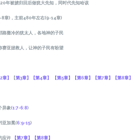
520年被掳归回后做犹大先知，同时代先知哈该
1-8章)，主前480年左右(9-14章)
耶路撒冷的犹太人，各地神的子民
弥赛亚拯救人，让神的子民有盼望
2章】
【
第3章】
【第4章】
【
第5章】
【第6章】
【第7章】
【第8章】
个异象
(1:7-6:8
)
书亚加冕(
6:9-15
)
的应许
【第7章】
【第8章】