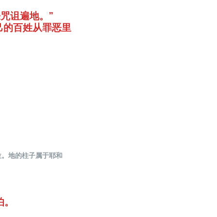
来咒诅遍地。”
自己的百姓从罪恶里
位。地的柱子属于耶和
怕。