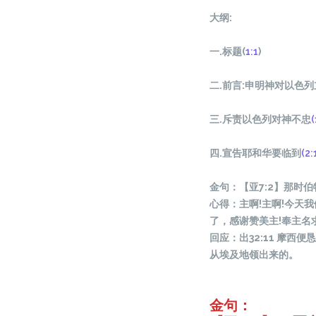
大纲
:
一.标题(
1:1
)
二.前言:申明神对以色列
三.斥责以色列对神不忠
(
四.宣告耶和华要临到
(2:
金句：【
亚
7:2】那
时
伯
心得：主啊!主啊!今天我
了，感
谢赞
美主
!奉主名
回
应
：出
32:11 摩西便
恳
从埃及地
领
出来的。
金句：