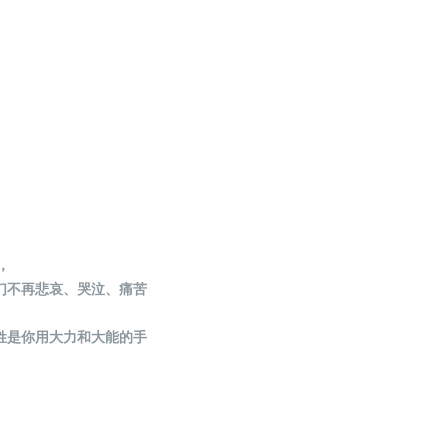
，
们
不再悲哀、哭泣、痛苦
姓是你用大力和大能的手