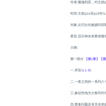
作者
:
撒迦利亚，约主前
时间
:
主前
520至518年(
对象
:
从巴比伦被掳归回
要旨
:
启示神未来要借着
大纲
:
第一部分
【第1章】
【第
一.序言(
1:1-6
)
二.一夜之间的一系列八
三.象征性地为大祭司约
四.禁食问题及有关未来