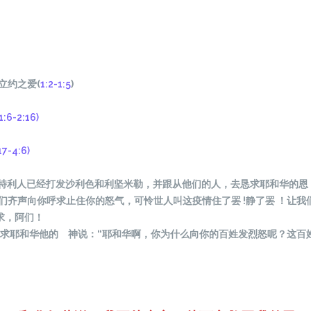
立约之爱(
1:2-1:5
)
1:6-2:16)
17-4:6)
特利人已
经
打
发
沙利色和利
坚
米勒，并跟从他
们
的人，去
恳
求耶和
华
的恩
们齐
声向你呼求止住你的怒气，可怜世人叫
这
疫情住了
罢
!静了
罢
！
让
我
求，阿
们
！
求耶和
华
他的 神
说
：
“耶和
华
啊，你
为
什么向你的百姓
发
烈怒呢？
这
百