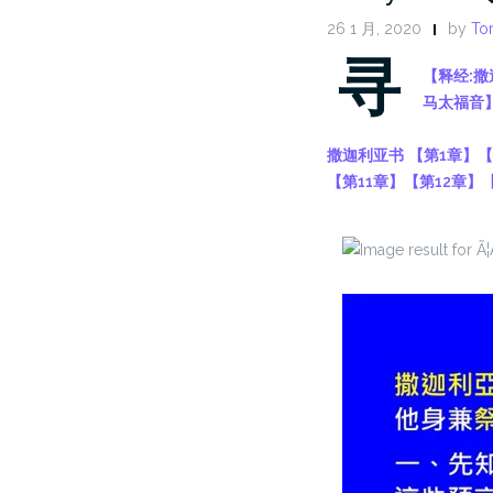
26 1 月, 2020
by
Ton
寻
【
释经:
撒
马太福音
撒迦利亚书
【第1章】
【
【第11章】
【第12章】