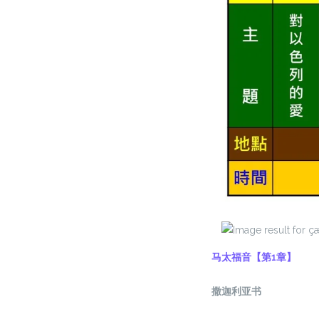
马太福音
【第1章】
撒迦利亚书