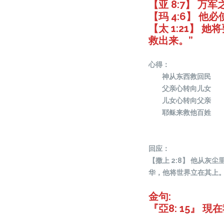
【亚 8:7】 
【玛 4:6】 
【太 1:21】
救出来。”
心得：
神从东西救回民
父亲心转向儿女
儿女心转向父亲
耶稣来救他百姓
回应：
【撒上 2:8】 他从
华，他将世界立在其上。
金句:
『亞8: 15』