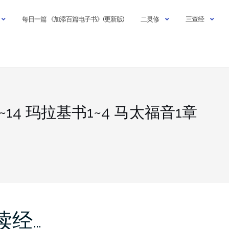
每日一篇 《加添百篇电子书》(更新版)
二灵修
三查经
5~14 玛拉基书1~4 马太福音1章
 读经…