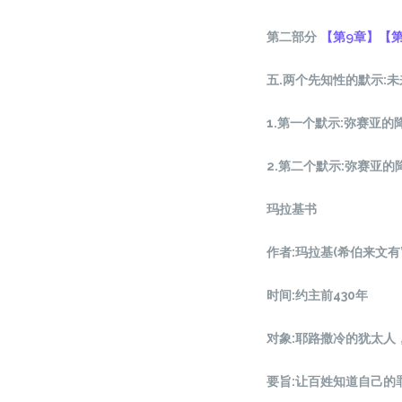
第二部分
【第9章】
【第
五
.两个先知性的默示:未
1.第一个默示:弥赛亚的
2.第二个默示:弥赛亚
玛拉基书
作者
:
玛拉基
(希伯来文有
时间
:
约主前
430年
对象
:
耶路撒冷的犹太人
要旨
:
让百姓知道自己的