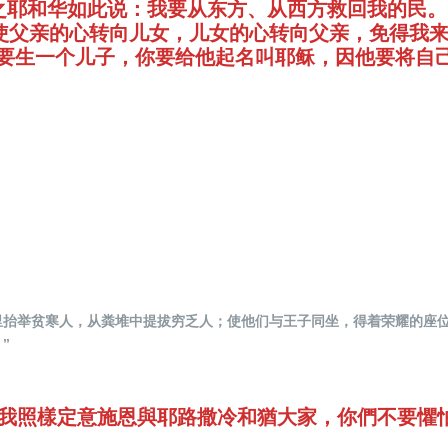
万军之耶和华如此说：我要从东方、从西方救回我的民。
他必使父亲的心转向儿女，儿女的心转向父亲，免得我
 她将要生一个儿子，你要给他起名叫耶稣，因他要将
灰尘里抬举贫寒人，从粪堆中提拔穷乏人；使他们与王子同坐，得着荣耀的座
”
 現在我照樣定意施恩與耶路撒冷和猶大家，你們不要懼