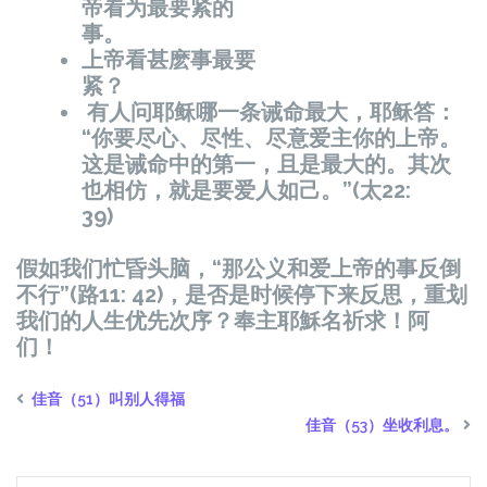
帝看为最要紧的
事。
上帝看甚麽事最要
紧？
有人问耶稣哪一条诫命最大，耶稣答：
“你要尽心、尽性、尽意爱主你的上帝。
这是诫命中的第一，且是最大的。其次
也相仿，就是要爱人如己。”(太22:
39)
假如我们忙昏头脑，“那公义和爱上帝的事反倒
不行”(路11: 42)，是否是时候停下来反思，重划
我们的人生优先次序？奉主耶穌名祈求！阿
们！
佳音（51）叫别人得福
佳音（53）坐收利息。