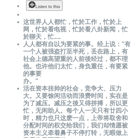
Listen to this
这世界人人都忙，忙於工作，忙於上
网，忙於看电视，忙於看八卦新闻，忙
於聊天，忙……
人人都有自以为要紧的事。经上说：”有
一个人被强盗打至半死，丢在路上，有
社会上德高望重的人前後经过，都不理
他。也许他们太忙，身负重任，有要紧
的事要
办。”
活在资本挂帅的社会，竞争大、压力
大。又要馀闲活动而浪费时间，实在是
为了减压。减压之後又得拼搏，所以更
忙，无闲助人。每个人一天只有廿四小
时，精力也只这麽一点，上帝将取舍和
分配时间的权交给我们，我们却情愿被
资本主义牵着鼻子不停打转，无暇做上